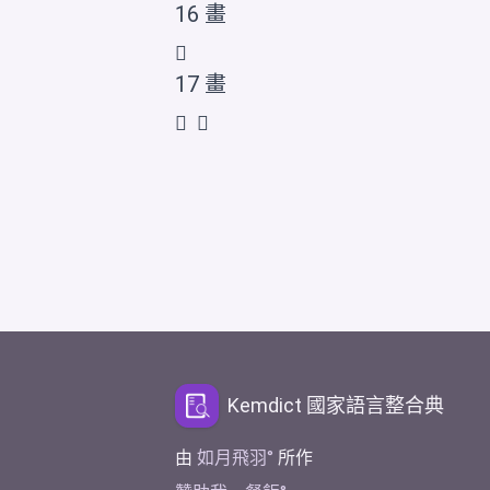
16 畫
𤰀
17 畫
𤰂
𤰁
Kemdict 國家語言整合典
由
如月飛羽
所作