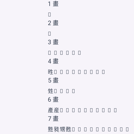
1 畫
𤯔
2 畫
𪽁
3 畫
𤯖
𤯕
𤯗
𭺱
𭺲
𭺳
4 畫
甠
𤯚
𤯜
𤯘
𤯙
𤯛
𤯝
𤯞
𬎳
𰢫
5 畫
甡
𤯟
𭺴
𰢬
𱰗
6 畫
產
産
𤯡
𤯥
𪽂
𤯠
𤯢
𤯣
𤯤
𬎴
𬎵
𰢭
7 畫
㽒
甤
甥
甦
𤯦
𤯧
𤯨
𤯩
𤯪
𤯫
𬎶
𭺵
𰢮
𱰘