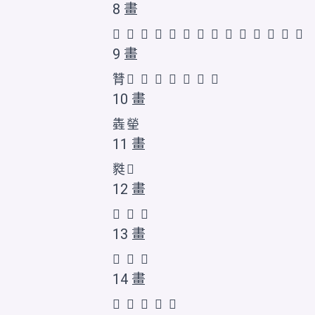
8 畫
𤯬
𤯭
𤯮
𤯯
𤯰
𤯱
𪽃
𪽄
𪽅
𬎷
𬎸
𬎹
𱰙
𱰚
9 畫
甧
𤯳
𤯲
𤯴
𬎺
𬎻
𬎼
𰢯
10 畫
㽓
𤯵
11 畫
㽔
𤯶
12 畫
𤯷
𤯸
𤯹
13 畫
𭺶
𤯺
𭺷
14 畫
𤯻
𤯼
𤯾
𤯿
𱰛