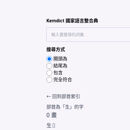
Kemdict 國家語言整合典
搜尋方式
開頭為
結尾為
包含
完全符合
← 回到部首索引
部首為「
生
」的字
0 畫
生
𤯓