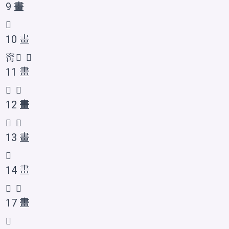
9 畫
𤰊
10 畫
寗
𤰌
𤰋
11 畫
𱰠
𱰡
12 畫
𭺼
𱰢
13 畫
𤰍
14 畫
𤰎
𱰣
17 畫
𤰏