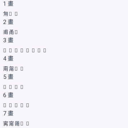
1 畫
甪
𤰃
𪽆
2 畫
甫
甬
𤰄
3 畫
𡶤
𤰅
𠂵
𠃰
𤰆
𬎽
𬎾
𭺸
4 畫
甭
甮
𭺹
𰢰
5 畫
𤰇
𠳫
𰢱
𰢲
6 畫
𤰈
𭺺
𰢳
𱰝
𱰞
7 畫
寗
甯
𤰉
𭺻
𱰟