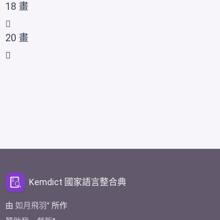
18 畫
𤰑
20 畫
𤰐
Kemdict 國家語言整合典
由
如月飛羽
所作