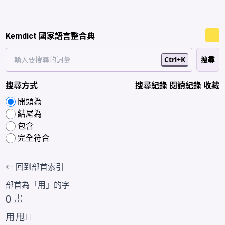
Kemdict 國家語言整合典
Ctrl+K
搜尋方式
搜尋紀錄
閱讀紀錄
收藏
開頭為
結尾為
包含
完全符合
← 回到部首索引
部首為「
用
」的字
0 畫
用
甩
𱰜