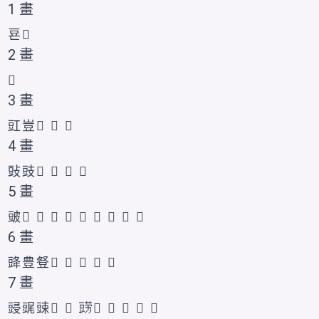
1 畫
䜳
𰶗
2 畫
𧯚
3 畫
豇
豈
𧯛
𧯜
𧯝
4 畫
䜴
豉
𧯞
𧯟
𬤶
𰶘
5 畫
䜵
𧯠
𧯡
𧯤
𧯢
𧯣
𮙒
𰶙
𰶚
𲂝
6 畫
䜶
豊
豋
𧯥
𧯦
𧯨
𬤷
𰶛
7 畫
䜷
䜸
䜹
𧯩
𧯫
鿲
𧯪
𧯬
𮙓
𮙔
𰶜