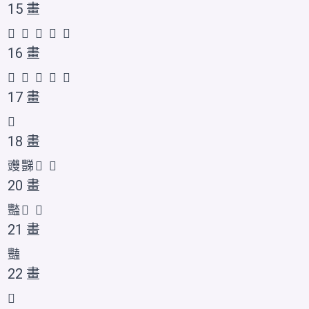
15 畫
𧰙
𧰚
𧰛
𧰜
𮙙
16 畫
𧰝
𧰞
𧰟
𬤺
𰶣
17 畫
𧰠
18 畫
䝄
豒
𧰡
𧰢
20 畫
豓
𧰣
𧰤
21 畫
豔
22 畫
𧰥