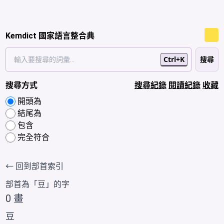
Kemdict 國家語言整合典
Ctrl+K
搜尋方式
搜尋紀錄
閱讀紀錄
收藏
開頭為
結尾為
包含
完全符合
← 回到部首索引
部首為「
豆
」的字
0 畫
豆