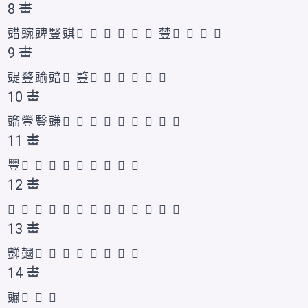
8 畫
䜺
豌
豍
豎
𧯯
𧯰
𧯱
𧯲
𧯭
𧯮
𧯳
𧯴
𧯵
𧯶
𫎃
𰶝
9 畫
䜻
䜼
䜽
䜾
𧯺
䜿
𧯷
𧯸
𧯹
𧯻
𮙕
𲂞
10 畫
䝀
䝁
䝂
豏
𧯼
𧯾
𧰈
𧯽
𧯿
𧰀
𧰁
𧰂
𰶞
11 畫
豐
𧰃
𧰄
𧰇
𧰆
𡕆
𧰅
𫎄
𮙖
𰶟
12 畫
𧰊
𧰎
𧰉
𧰋
𧰌
𧰍
𧰏
𧰐
𬤸
𮙗
𰶠
𰶡
𲂟
13 畫
豑
𧰒
𧰑
𧰓
𧰔
𧰕
𧰖
𬤹
𰶢
𲂠
14 畫
䝃
𧰘
𧰗
𮙘