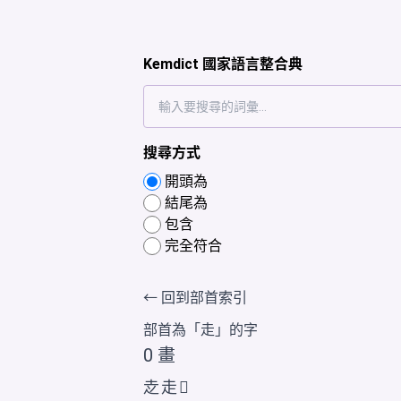
Kemdict 國家語言整合典
搜尋方式
開頭為
結尾為
包含
完全符合
← 回到部首索引
部首為「
走
」的字
0 畫
赱
走
𧺆