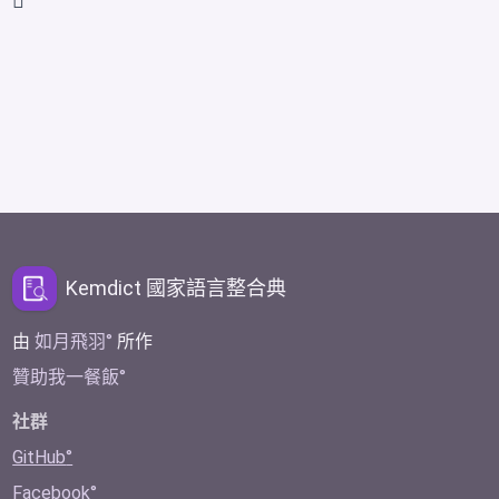
𩙤
Kemdict 國家語言整合典
由
如月飛羽
所作
贊助我一餐飯
社群
GitHub
Facebook