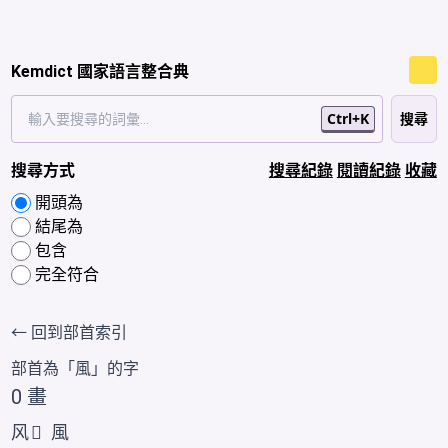
Kemdict 國家語言整合典
Ctrl+K
搜尋方式
搜尋紀錄
閱讀紀錄
收藏
開頭為
結尾為
包含
完全符合
← 回到部首索引
部首為「
風
」的字
0 畫
风
𲋄
風