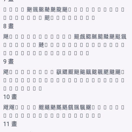
𩙧
𬱽
𫗈
𱃛
䬆
䬇
䬈
䬉
䬊
颴
颵
𩗓
𩗔
𩗕
𩗘
𩗙
𩗚
𩗜
𩗝
𩗞
𩗢
𩗣
𩗤
𩗥
𩗧
𩗛
𩗡
𩗖
𩗗
𩗟
𩗠
𩗦
𮨬
𱃀
𱃁
𱃂
𲋅
8 畫
飓
𩙨
𩙩
𩙪
𫗉
𬱿
𬲀
𱃜
𬱾
𮨴
𱃝
𲋑
䬋
䬌
䬍
䬎
䬏
䬐
颶
颷
𩗩
𩗪
𩗫
𩗭
𩗰
𩗱
𩗲
𩗴
𩗵
𩗶
𩗷
𩗼
𩗽
𩗾
𩘀
𩘁
𮨭
𩗨
𩗬
𩗮
𩗯
𩗳
𩗸
𩗹
𩗺
𩗻
𩗿
𩘂
𩘃
𩘄
𫖽
𮨮
𮨯
𱃃
𱃄
𱃅
𱃆
9 畫
飔
𩙫
𩙬
𫗊
𱃞
𬲁
𬲂
𲋇
𲋈
飖
䬑
䬒
䬓
䬔
䬕
䬖
䬗
颸
颹
颺
𩘅
𩘇
𩘈
𩘊
𩘋
𩘍
𩘏
𩘑
𩘒
𩘓
𩘘
𩘚
𩘆
𩘉
𩘌
𩘐
𩘔
𩘕
𩘖
𩘗
𩘙
𩘛
𫖾
𫖿
𬱴
𱃇
𱃈
𱃉
𲋆
10 畫
飕
飗
𩙭
𩙮
𬲃
𬲄
颼
颾
䬘
䬙
䬚
颻
颽
颿
飀
𩘎
𩘜
𩘝
𩘟
𩘠
𩘡
𩘤
𩘧
𩘞
𩘢
𩘣
𩘥
𩘦
𩘨
𩘩
𩘪
𩘫
𩘬
𫗀
𫗁
𫗂
𮨰
𱃊
11 畫