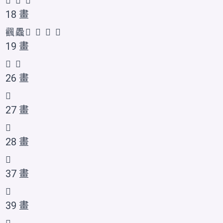
𩙛
𩙜
𱃑
18 畫
飌
飍
𩙝
𩙞
𱃒
𱃓
19 畫
𮨳
𩙟
26 畫
𩙠
27 畫
𩙡
28 畫
𩙢
37 畫
𩙣
39 畫