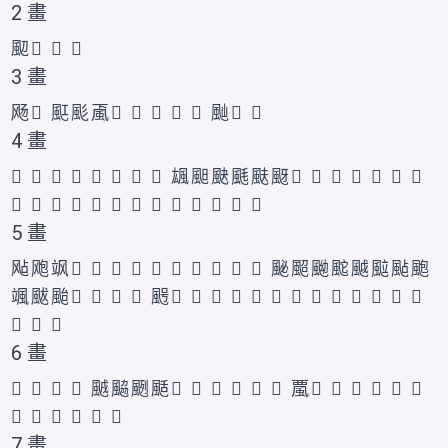
2 畫
䫸
𩖘
𩖙
𮨦
3 畫
飏
𱃔
䫹
颩
颪
𩖛
𩖝
𩖠
𩖚
𩖜
𩖞
𩖟
𩖡
4 畫
𫗇
𬱷
𫠇
𬱵
𱃕
𬱶
𲋎
𲋏
䫺
䫻
䫼
䫽
颫
颬
𩖣
𩖤
𩖥
𩖦
𩖨
𩖩
𩖬
𩖭
𩖯
𩖱
𩖢
𩖧
𩖪
𩖫
𩖮
𩖲
𩖳
𫖻
𮨧
𱂼
5 畫
飐
飑
飒
𩙥
𩙦
𫠈
𬱸
𱃖
𬱺
𱃗
𬱹
𬱻
𲋐
䫾
䫿
䬀
䬁
䬂
䬃
颭
颮
颯
颰
颱
𩖴
𩖵
𩖶
𩖷
𩖸
𩖹
𩖺
𩖼
𩖽
𩖾
𩗀
𩖿
𩖻
𩗁
𩗂
𩗃
𫖼
𮨨
𱂽
𱂾
𱂿
6 畫
𱃙
𱃚
𬱼
𱃘
䬄
䬅
颲
颳
𠙬
𩗄
𩗅
𩗉
𩗊
𩗎
𩗏
𩗐
𩗑
𩗒
𩗆
𩗇
𩗈
𩗋
𩗌
𩗍
𮨩
𮨪
𮨫
7 畫