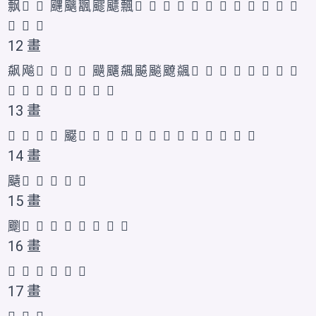
飘
𮨵
𱃟
䬛
䬜
飁
飂
飃
飄
𩘭
𩘮
𩘯
𩘰
𩘱
𩘳
𩘵
𩘲
𩘴
𩘶
𩘷
𮨱
𱃋
𱃌
𱃍
12 畫
飙
飚
𩙯
𱃠
𬲅
𬲆
䬝
飅
飆
飇
飈
飉
飊
𩘹
𩘺
𩘻
𩘼
𩘽
𩘿
𩙄
𩙆
𩙇
𩘸
𩘾
𩙀
𩙁
𩙂
𩙃
𩙅
13 畫
𩙰
𫗋
𬲇
𲋋
飋
𩙈
𩙉
𩙊
𩙋
𩙌
𩙍
𫗃
𫗄
𮨲
𱃎
𱃏
𲋉
𲋊
14 畫
䬞
𩙏
𩙐
𩙎
𫗅
𲋌
15 畫
䬟
𩙑
𩙒
𩙓
𩙔
𩙕
𫗆
𱃐
𲋍
16 畫
𬲈
𩙖
𩙘
𩙙
𩙚
𩙗
17 畫