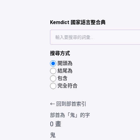
Kemdict 國家語言整合典
搜尋方式
開頭為
結尾為
包含
完全符合
← 回到部首索引
部首為「
鬼
」的字
0 畫
鬼