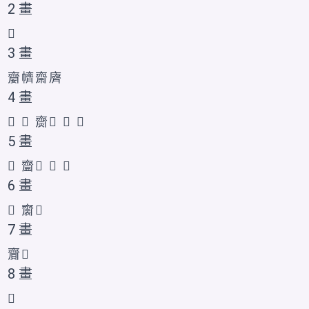
2 畫
𪗅
3 畫
䶒
䶓
齋
𪗆
4 畫
𱌗
𬹳
齌
𠆜
𪗇
𪗈
5 畫
𱌘
齍
𪗉
𪗊
𬹲
6 畫
𱌙
𪗋
𪗌
7 畫
齎
𪗎
8 畫
𪗍