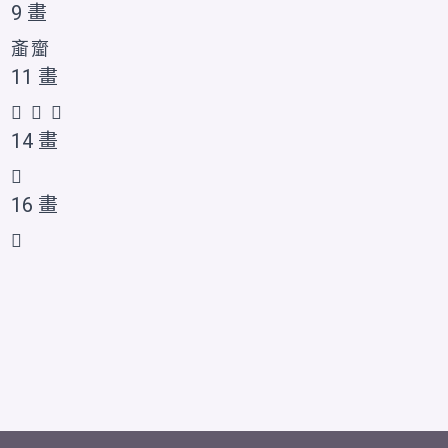
9 畫
齑
齏
11 畫
𪗏
𪗐
𪗑
14 畫
𪗒
16 畫
𪗓