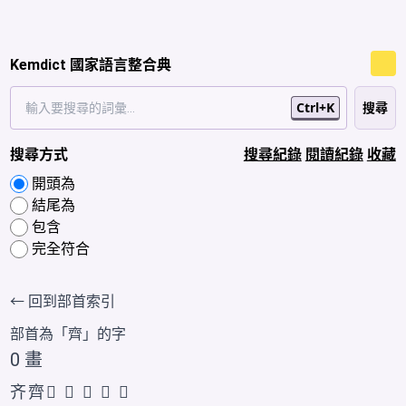
Kemdict 國家語言整合典
Ctrl+K
搜尋方式
搜尋紀錄
閱讀紀錄
收藏
開頭為
結尾為
包含
完全符合
← 回到部首索引
部首為「
齊
」的字
0 畫
齐
齊
𪗄
𬹱
𮮺
𮮻
𮮼