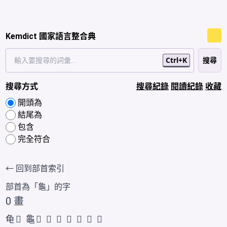
Kemdict 國家語言整合典
Ctrl+K
搜尋方式
搜尋紀錄
閱讀紀錄
收藏
開頭為
結尾為
包含
完全符合
← 回到部首索引
部首為「
龜
」的字
0 畫
龟
𬺞
龜
𪚦
𪛉
𮯟
𮯝
𮯞
𮯛
𮯜