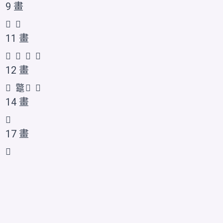
9 畫
𪓻
𪛁
11 畫
𱍈
𪛂
𪛃
𪛄
12 畫
𫠝
龞
𪛅
𪛆
14 畫
𪛇
17 畫
𪛈