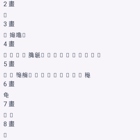
2 畫
𪚨
3 畫
𱍃
䶯
𪚩
𪚪
4 畫
𱍄
𱍅
𱍆
𲎮
𪚲
䶰
𪚬
𪚭
𪚮
𪚯
𪚰
𪚫
𪚱
𪚳
𪚴
𪚵
5 畫
𫜳
𱍇
䶱
䶲
𪚷
𪚹
𪚺
𪚻
𪚧
𪚶
𪚸
𪚼
𪚽
龝
6 畫
龟
7 畫
𪚾
𪚿
8 畫
𪛀