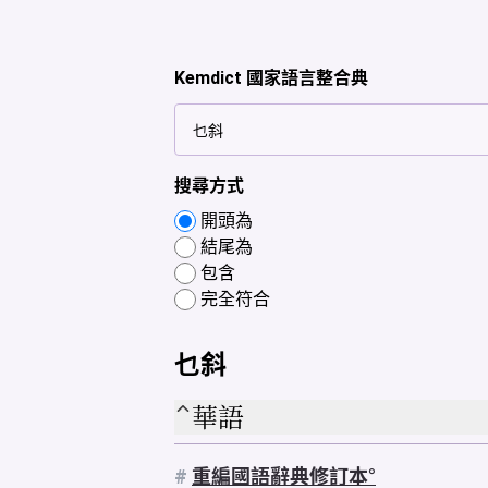
Kemdict 國家語言整合典
搜尋方式
開頭為
結尾為
包含
完全符合
乜斜
華語
#
重編國語辭典修訂本