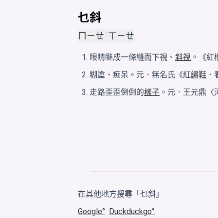
乜斜
ㄇㄧㄝ ˙ㄒㄧㄝ
眼睛瞇成一條縫而下視、
斜視
。《紅
糊塗、痴呆。元．無名氏《紅
繡鞋
．
走路歪歪倒倒的
樣子
。元．王元鼎〈
在其他地方搜尋「乜斜」
Google
Duckduckgo