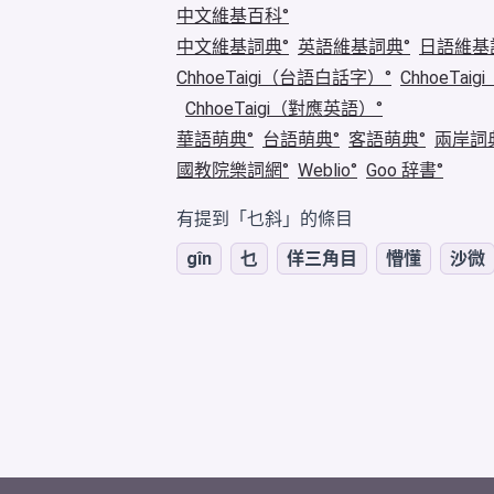
中文維基百科
中文維基詞典
英語維基詞典
日語維基
ChhoeTaigi（台語白話字）
ChhoeTa
ChhoeTaigi（對應英語）
華語萌典
台語萌典
客語萌典
兩岸詞
國教院樂詞網
Weblio
Goo 辞書
有提到「乜斜」的條目
gîn
乜
佯三角目
懵懂
沙微