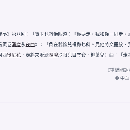
樓夢》第八回：「寶玉乜斜倦眼道：『你要走，我和你一同走。
看黃卷
消磨
永
夜曲
》：「倒在我懷兒裡撒乜斜。見他將文冊放，
河西
後庭花
．走將來涎涎
瞪瞪
冷眼兒目岑套．柳葉兒〉曲：「走
《
重編國語
© 中華民國