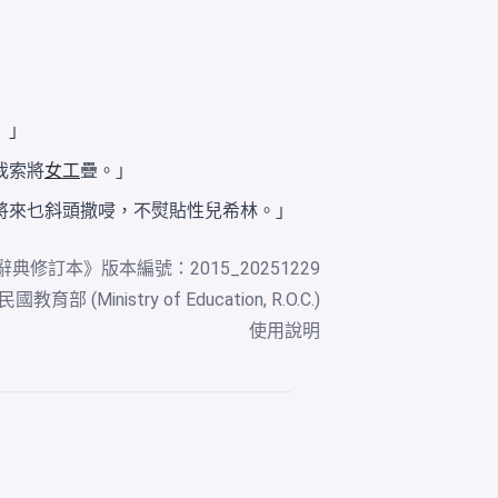
』」
我索將
女工
疊。」
將來乜斜頭撒唚，不熨貼性兒希林。」
辭典修訂本
》版本編號：2015_20251229
教育部 (Ministry of Education, R.O.C.)
使用說明