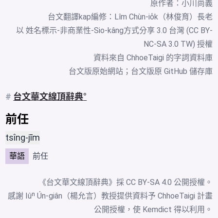
原作者：小川尚義
台文翻譯kap編修：Lîm Chùn-io̍k（林俊育）長老
以 姓名標示-非商業性-Sio-kâng方式分享 3.0 台灣 (CC BY-
NC-SA 3.0 TW) 授權
資料來自
ChhoeTaigi 的字詞資料庫
台文版原始網站
；
台文版原 GitHub 儲存庫
#
台文華文線頂辭典
前任
tsîng-jīm
華語
前任
《台文華文線頂辭典》採
CC BY-SA 4.0
公開授權。
感謝 Iûⁿ Ún-giân（楊允言）教授提供資料予 ChhoeTaigi 計畫
公開授權，使 Kemdict 得以利用。