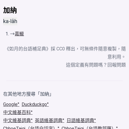
加納
ka-la̍h
→
嘉鱲
《如月的台語補足典》採 CC0 釋出，可無條件隨意複製，隨
意利用。
這個定義有問題嗎？
回報問題
在其他地方搜尋「加納」
Google
Duckduckgo
中文維基百科
中文維基詞典
英語維基詞典
日語維基詞典
ChhoeTaigi（台語白話字）
ChhoeTaigi（台語教部羅）