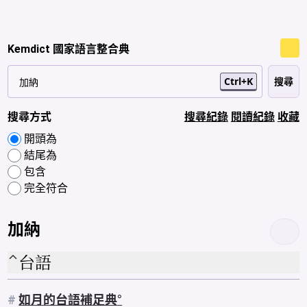
Kemdict 國家語言整合典
Ctrl+K
搜尋方式
搜尋紀錄
閱讀紀錄
收藏
開頭為
結尾為
包含
完全符合
加納
台語
#
如月的台語補足典