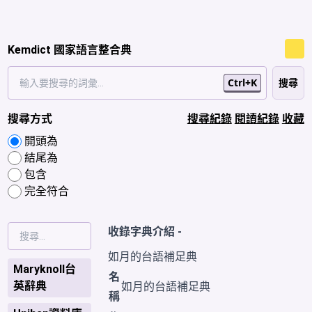
Kemdict 國家語言整合典
Ctrl+K
搜尋方式
搜尋紀錄
閱讀紀錄
收藏
開頭為
結尾為
包含
完全符合
收錄字典介紹 -
如月的台語補足典
Maryknoll台
名
英辭典
如月的台語補足典
稱