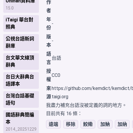
Unihan資料庫
作
15.0
者
年
iTaigi 華台對
-
照典
份
版
公視台語新詞
-
本
辭庫
語
台文華文線頂
台語
言
辭典
授
CC0
台日大辭典台
權
語譯本
來
https://github.com/kemdict/kemdict/bl
台灣白話基礎
源
taigi.org
語句
我盡力補充台語沒被定義的詞的地方。
目前共有 16 條：
國語辭典簡編
本
遠端
移除
鮫鰳
加魶
加納
2014_20251229