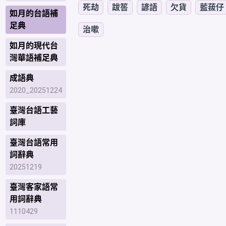
死劫
跋筶
諺語
欠貨
藍菝仔
如月的台語補
足典
治嗽
如月的現代台
灣華語補足典
成語典
2020_20251224
臺灣台語工藝
詞庫
臺灣台語常用
詞辭典
20251219
臺灣客家語常
用詞辭典
1110429