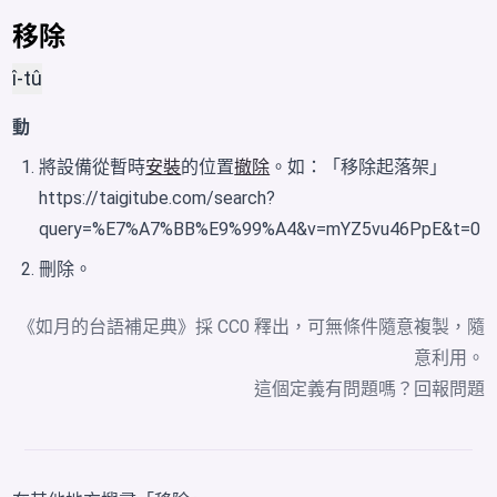
移除
î-tû
動
將設備從暫時
安裝
的位置
撤除
。如：「移除起落架」
https://taigitube.com/search?
query=%E7%A7%BB%E9%99%A4&v=mYZ5vu46PpE&t=0
刪除。
《如月的台語補足典》採 CC0 釋出，可無條件隨意複製，隨
意利用。
這個定義有問題嗎？
回報問題