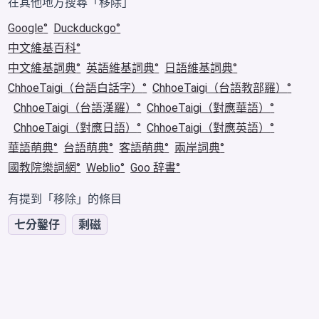
在其他地方搜尋「移除」
Google
Duckduckgo
中文維基百科
中文維基詞典
英語維基詞典
日語維基詞典
ChhoeTaigi（台語白話字）
ChhoeTaigi（台語教部羅）
ChhoeTaigi（台語漢羅）
ChhoeTaigi（對應華語）
ChhoeTaigi（對應日語）
ChhoeTaigi（對應英語）
華語萌典
台語萌典
客語萌典
兩岸詞典
國教院樂詞網
Weblio
Goo 辞書
有提到「移除」的條目
七分鑿仔
剩磁