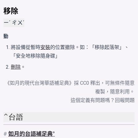
移除
ㄧˊ ㄔㄨˊ
動
將設備從暫時
安裝
的位置撤除。如：「移除起落架」、
「安全地移除隨身碟」
刪除
。
《如月的現代台灣華語補足典》採 CC0 釋出，可無條件隨意
複製，隨意利用。
這個定義有問題嗎？
回報問題
台語
#
如月的台語補足典