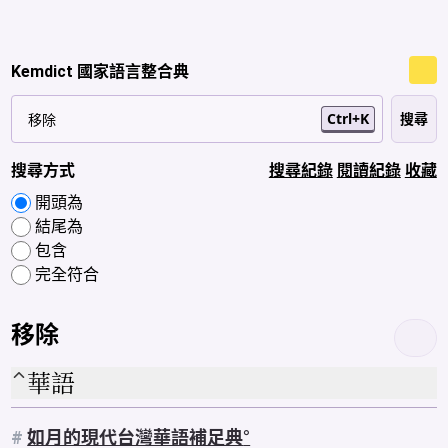
Kemdict 國家語言整合典
Ctrl+K
搜尋方式
搜尋紀錄
閱讀紀錄
收藏
開頭為
結尾為
包含
完全符合
移除
華語
#
如月的現代台灣華語補足典