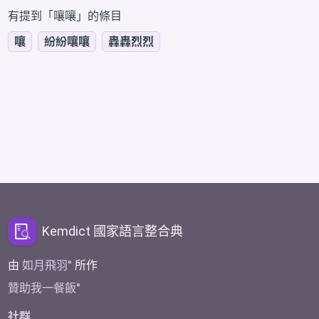
有提到「嚷嚷」的條目
嚷
紛紛嚷嚷
轟轟烈烈
Kemdict 國家語言整合典
由
如月飛羽
所作
贊助我一餐飯
社群