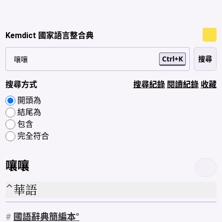
Kemdict 國家語言整合典
Ctrl+K
搜尋方式
搜尋紀錄
閱讀紀錄
收藏
開頭為
結尾為
包含
完全符合
嚷嚷
華語
#
國語辭典簡編本