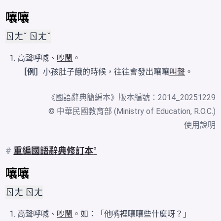
嚷嚷
ㄖㄤˇ ㄖㄤˇ
高聲呼喊、
吵鬧
。
［例］
小孩肚子餓的時候，往往會發出嚷嚷
叫聲
。
《
國語辭典簡編本
》版本編號：2014_20251229
© 中華民國教育部 (Ministry of Education, R.O.C.)
使用說明
#
重編國語辭典修訂本
嚷嚷
ㄖㄤ ㄖㄤ
高聲呼喊、
吵鬧
。如：「他嘴裡嚷嚷些什麼呀？」