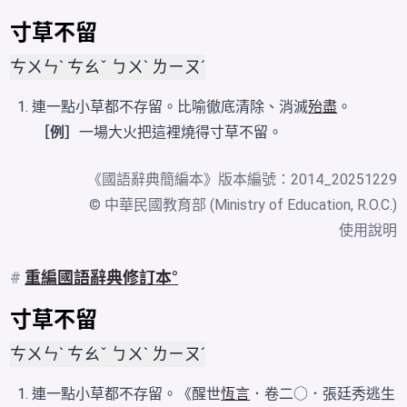
寸草不留
ㄘㄨㄣˋ ㄘㄠˇ ㄅㄨˋ ㄌㄧㄡˊ
連一點小草都不存留。比喻徹底清除、消滅
殆盡
。
［例］
一場大火把這裡燒得寸草不留。
《
國語辭典簡編本
》版本編號：2014_20251229
© 中華民國教育部 (Ministry of Education, R.O.C.)
使用說明
#
重編國語辭典修訂本
寸草不留
ㄘㄨㄣˋ ㄘㄠˇ ㄅㄨˋ ㄌㄧㄡˊ
連一點小草都不存留。《醒世
恆言
．卷二○．張廷秀逃生