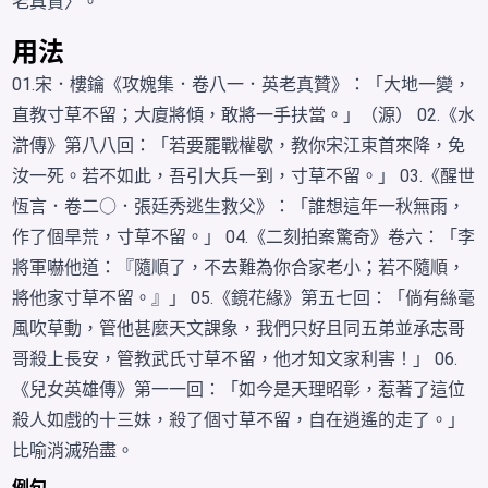
老真贊〉。
用法
01.宋．樓鑰《攻媿集．卷八一．英老真贊》：「大地一變，
直教寸草不留；大廈將傾，敢將一手扶當。」（源） 02.《水
滸傳》第八八回：「若要罷戰權歇，教你宋江束首來降，免
汝一死。若不如此，吾引大兵一到，寸草不留。」 03.《醒世
恆言．卷二○．張廷秀逃生救父》：「誰想這年一秋無雨，
作了個旱荒，寸草不留。」 04.《二刻拍案驚奇》卷六：「李
將軍嚇他道：『隨順了，不去難為你合家老小；若不隨順，
將他家寸草不留。』」 05.《鏡花緣》第五七回：「倘有絲毫
風吹草動，管他甚麼天文課象，我們只好且同五弟並承志哥
哥殺上長安，管教武氏寸草不留，他才知文家利害！」 06.
《兒女英雄傳》第一一回：「如今是天理昭彰，惹著了這位
殺人如戲的十三妹，殺了個寸草不留，自在逍遙的走了。」
比喻消滅殆盡。
例句