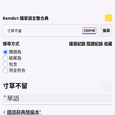
Kemdict 國家語言整合典
Ctrl+K
搜尋方式
搜尋紀錄
閱讀紀錄
收藏
開頭為
結尾為
包含
完全符合
寸草不留
華語
#
國語辭典簡編本