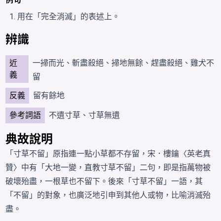
用在「完全消滅」的表述上。
辨識
近
一掃而光
、
斬盡殺絕
、
掃地無餘
、
趕盡殺絕
、
雞犬不
義
留
反義
留有餘地
參考詞語
不遺寸草、寸草無遺
典故說明
「寸草不留」原指連一點
小草
都不存留，宋．樓鑰〈英老真
贊〉中有「大地一變，直教寸草不留」二句，即是指
萬物
被
破壞
殆盡，一根草也不留下。後來「寸草不留」一語，其
「
不留
」的
對象
，也廣泛地引申到其他人或物，比喻
消滅
殆
盡。