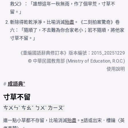
救父》：「誰想這年一秋無雨，作了個旱荒，寸草不
留。」
斬除得乾乾淨淨。比喻消滅
殆盡
。《二刻拍案驚奇》卷
六：「隨順了，不去難為你合家老小；若不隨順，將他家
寸草不留。」
《
重編國語辭典修訂本
》版本編號：2015_20251229
© 中華民國教育部 (Ministry of Education, R.O.C.)
使用說明
#
成語典
寸草不留
ㄘㄨㄣˋ ㄘㄠˇ ㄅㄨˋ ㄌㄧㄡˊ
連一點小草都不存留，比喻消滅
殆盡
。
※
語或出宋．樓鑰〈英