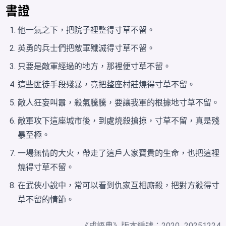
書證
他一氣之下，把院子裡整得寸草不留。
英勇的兵士們把敵軍殲滅得寸草不留。
只要是敵軍經過的地方，那裡便寸草不留。
這些匪徒手段殘暴，竟把整座村莊燒得寸草不留。
敵人狂妄叫囂，殺氣騰騰，要讓我軍的根據地寸草不留。
敵軍攻下這座城市後，到處燒殺搶掠，寸草不留，真是殘
暴至極。
一場無情的大火，帶走了這戶人家寶貴的生命，也把這裡
燒得寸草不留。
在武俠小說中，常可以看到仇家互相廝殺，把對方殺得寸
草不留的情節。
《
成語典
》版本編號：2020_20251224