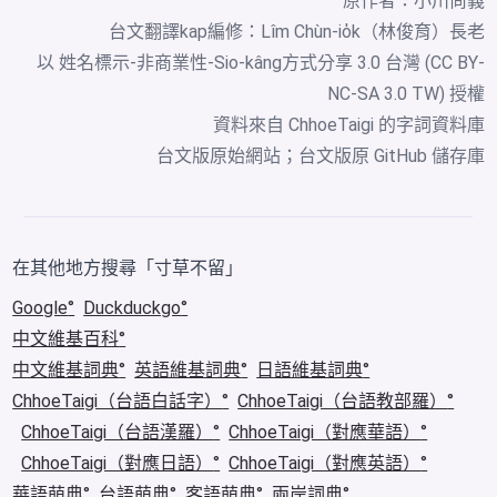
原作者：小川尚義
台文翻譯kap編修：Lîm Chùn-io̍k（林俊育）長老
以 姓名標示-非商業性-Sio-kâng方式分享 3.0 台灣 (CC BY-
NC-SA 3.0 TW) 授權
資料來自
ChhoeTaigi 的字詞資料庫
台文版原始網站
；
台文版原 GitHub 儲存庫
在其他地方搜尋「寸草不留」
Google
Duckduckgo
中文維基百科
中文維基詞典
英語維基詞典
日語維基詞典
ChhoeTaigi（台語白話字）
ChhoeTaigi（台語教部羅）
ChhoeTaigi（台語漢羅）
ChhoeTaigi（對應華語）
ChhoeTaigi（對應日語）
ChhoeTaigi（對應英語）
華語萌典
台語萌典
客語萌典
兩岸詞典