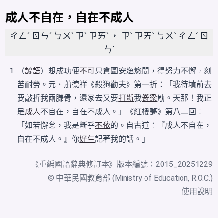
成人不自在，自在不成人
ㄔㄥˊ ㄖㄣˊ ㄅㄨˋ ㄗˋ ㄗㄞˋ ， ㄗˋ ㄗㄞˋ ㄅㄨˋ ㄔㄥˊ ㄖ
ㄣˊ
（
諺語
）想成功便
不可
只貪圖安逸悠閒，得努力不懈，刻
苦耐勞。元．蕭德祥《殺狗勸夫》第一折：「我待墳前去
要敲折我兩膁骨，還家去又要
打斷
我
脊梁
觔。天那！我正
是
成人
不自在，自在不成人。」《紅樓夢》第八二回：
「如若懈怠，我是斷乎
不依
的。自古道：『成人不自在，
自在不成人。』你
好生
記著我的話。」
《
重編國語辭典修訂本
》版本編號：2015_20251229
© 中華民國教育部 (Ministry of Education, R.O.C.)
使用說明