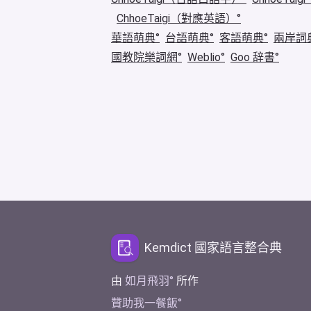
ChhoeTaigi（對應英語）
華語萌典
台語萌典
客語萌典
兩岸詞
國教院樂詞網
Weblio
Goo 辞書
Kemdict 國家語言整合典
由
如月飛羽
所作
贊助我一餐飯