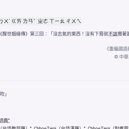
 ㄅㄨˋ ㄍㄞ ㄌㄢˇ ˙ㄓㄜ ㄒㄧㄠ ㄔㄨㄟ
《醒世姻緣傳》第三回：「沒志氣的東西！沒有下脣就
不該
攬著
《
重編國語
© 中華民國
吹」
詞典
igi（台語教部羅）
ChhoeTaigi（台語漢羅）
ChhoeTaigi（對應