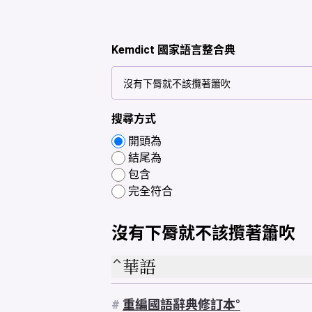
Kemdict 國家語言整合典
搜尋方式
開頭為
結尾為
包含
完全符合
沒有下脣就不該攬著簫吹
華語
#
重編國語辭典修訂本