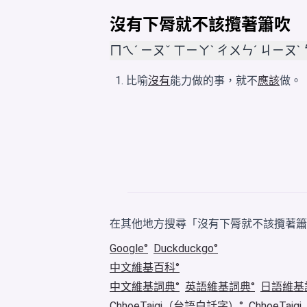
沒有下脣就不該攬著簫吹
ㄇㄟˊ ㄧㄡˇ ㄒㄧㄚˋ ㄔㄨㄣˊ ㄐㄧㄡˋ
比喻
沒有
能力做的事，就不
應該
做。
在其他地方搜尋「沒有下脣就不該攬著簫
Google
Duckduckgo
中文維基百科
中文維基詞典
英語維基詞典
日語維基
ChhoeTaigi（台語白話字）
ChhoeTa