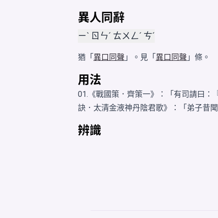
異人同辭
ㄧˋ ㄖㄣˊ ㄊㄨㄥˊ ㄘˊ
猶「
異口同聲
」。見「
異口同聲
」條。
用法
01.《戰國策．齊策一》：「有司請曰：
訣．太清金液神丹陰君歌》：「弟子昔聞
辨識