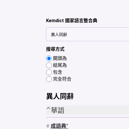
Kemdict 國家語言整合典
搜尋方式
開頭為
結尾為
包含
完全符合
異人同辭
華語
#
成語典