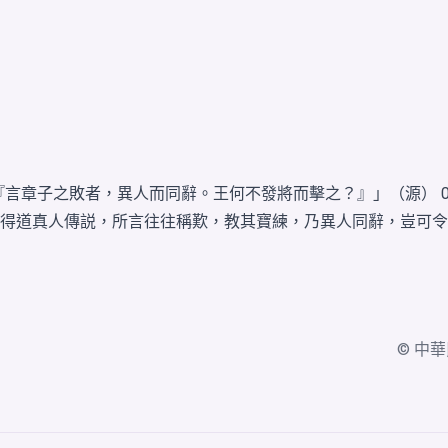
『言章子之敗者，異人而同辭。王何不發將而擊之？』」（源） 
得道真人傳説，所言往往稱歎，教其寶練，乃異人同辭，豈可令
© 中華民國