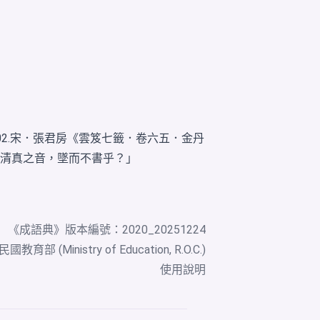
02.宋．張君房《雲笈七籤．卷六五．金丹
清真之音，墜而不書乎？」
《
成語典
》版本編號：2020_20251224
教育部 (Ministry of Education, R.O.C.)
使用說明