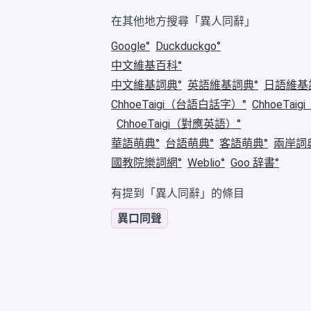
在其他地方搜尋「異人同辭」
Google
Duckduckgo
中文維基百科
中文維基詞典
英語維基詞典
日語維基
ChhoeTaigi（台語白話字）
ChhoeTa
ChhoeTaigi（對應英語）
華語萌典
台語萌典
客語萌典
兩岸詞
國教院樂詞網
Weblio
Goo 辞書
有提到「異人同辭」的條目
異口同聲