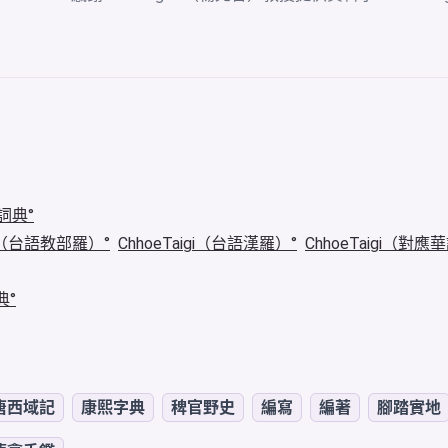
詞典
igi（台語教部羅）
ChhoeTaigi（台語漢羅）
ChhoeTaigi（對應
典
唐西域記
康熙字典
稗官野史
編寫
編著
腳踏實地