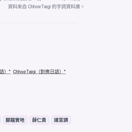
資料來自
ChhoeTaigi 的字詞資料庫
。
華語）
ChhoeTaigi（對應日語）
腳踹實地
薛仁貴
諸宮調