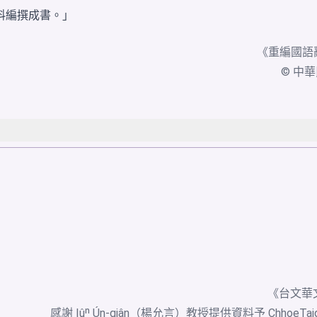
料編撰成書。」
《
重編國語
© 中華民國
《台文華
感謝 Iûⁿ Ún-giân（楊允言）教授提供資料予 ChhoeTa