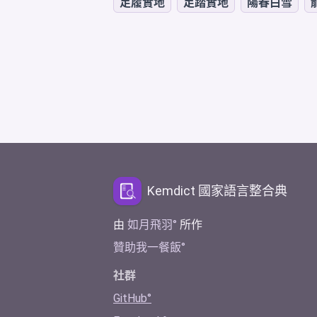
足履實地
足踏實地
陽春白雪
Kemdict 國家語言整合典
由
如月飛羽
所作
贊助我一餐飯
社群
GitHub