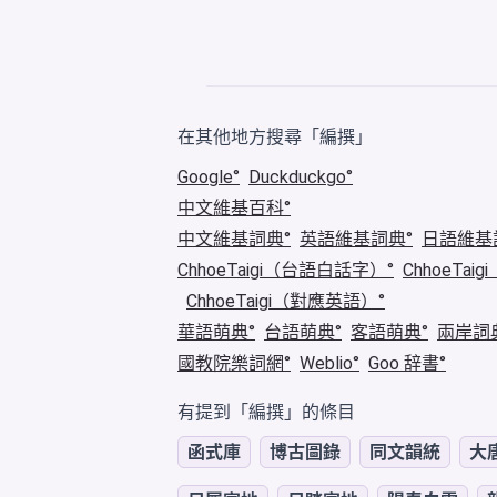
在其他地方搜尋「編撰」
Google
Duckduckgo
中文維基百科
中文維基詞典
英語維基詞典
日語維基
ChhoeTaigi（台語白話字）
ChhoeTa
ChhoeTaigi（對應英語）
華語萌典
台語萌典
客語萌典
兩岸詞
國教院樂詞網
Weblio
Goo 辞書
有提到「編撰」的條目
函式庫
博古圖錄
同文韻統
大