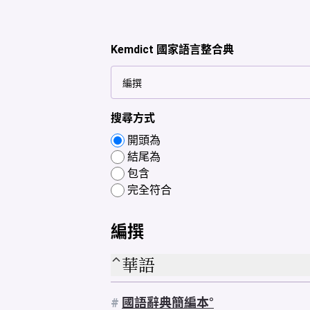
Kemdict 國家語言整合典
搜尋方式
開頭為
結尾為
包含
完全符合
編撰
華語
#
國語辭典簡編本