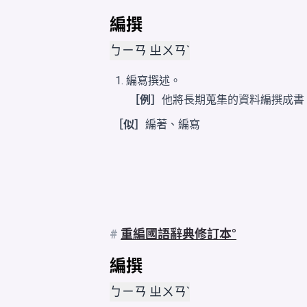
編撰
ㄅㄧㄢ ㄓㄨㄢˋ
編寫撰述。
［例］
他將長期蒐集的資料編撰成書
［似］
編著
、
編寫
#
重編國語辭典修訂本
編撰
ㄅㄧㄢ ㄓㄨㄢˋ