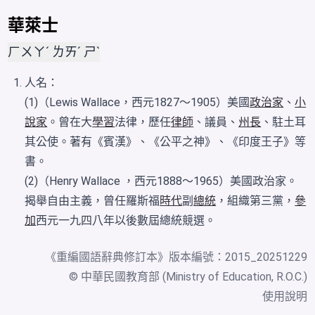
華萊士
ㄏㄨㄚˊ ㄌㄞˊ ㄕˋ
人名：
(1)（Lewis Wallace，西元1827～1905）美國
政治家
、
小
說家
。曾在大
學習
法律，歷任
律師
、議員、
州長
、駐土耳
其公使。著有《賓漢》、《公平之神》、《印度王子》等
書。
(2)（Henry Wallace ，西元1888～1965）美國政治家。
揭舉自由主義，曾任羅斯福
時代
副
總統
，組織第三黨，
參
加
西元一九四八年以後數屆總統競選。
《
重編國語辭典修訂本
》版本編號：2015_20251229
© 中華民國教育部 (Ministry of Education, R.O.C.)
使用說明