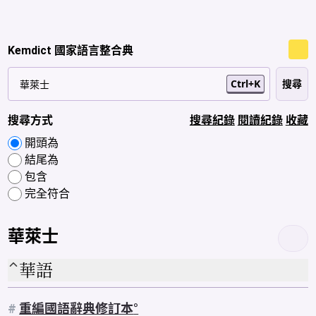
Kemdict 國家語言整合典
Ctrl+K
搜尋方式
搜尋紀錄
閱讀紀錄
收藏
開頭為
結尾為
包含
完全符合
華萊士
華語
#
重編國語辭典修訂本