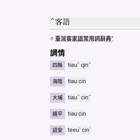
客語
#
臺灣客家語常用詞辭典
調情
tiauˇ qinˇ
四縣
tiau cin
海陸
tiauˇ cinˇ
大埔
tiau cin
饒平
teeuˋ cinˋ
詔安