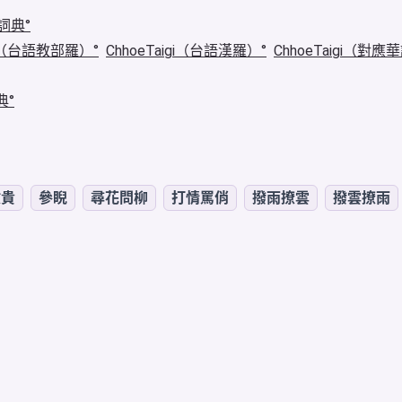
詞典
igi（台語教部羅）
ChhoeTaigi（台語漢羅）
ChhoeTaigi（對應
典
做貴
參睨
尋花問柳
打情罵俏
撥雨撩雲
撥雲撩雨