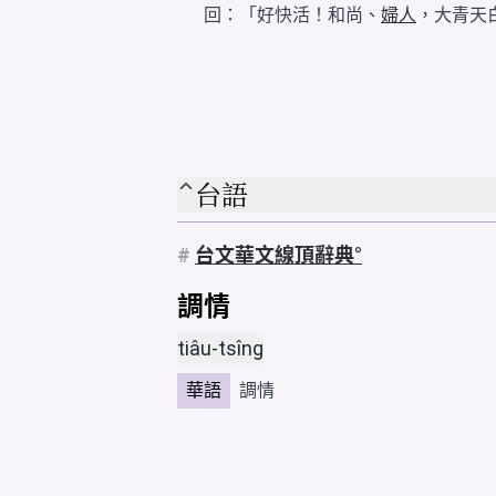
回：「好快活！和尚、
婦人
，大青天
台語
#
台文華文線頂辭典
調情
tiâu-tsîng
華語
調情