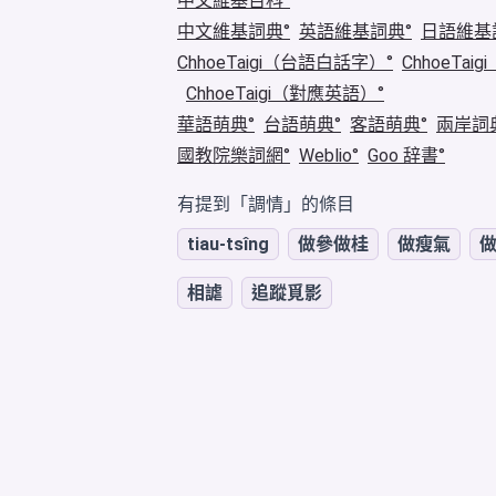
中文維基百科
中文維基詞典
英語維基詞典
日語維基
ChhoeTaigi（台語白話字）
ChhoeTa
ChhoeTaigi（對應英語）
華語萌典
台語萌典
客語萌典
兩岸詞
國教院樂詞網
Weblio
Goo 辞書
有提到「調情」的條目
tiau-tsîng
做參做桂
做瘦氣
相謔
追蹤覓影