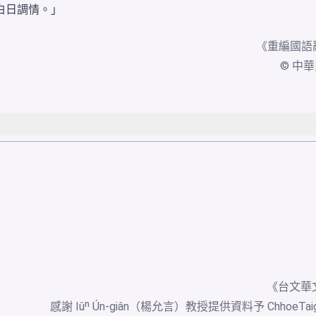
白日調情。」
《
重編國語
© 中華民國
《台文華
感謝 Iûⁿ Ún-giân（楊允言）教授提供資料予 ChhoeTa