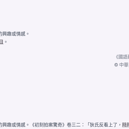
的興趣或情感。
目
。
《
國語
© 中華民國
的興趣或情感。《初刻拍案驚奇》卷三二：「狄氏反看上了，
時