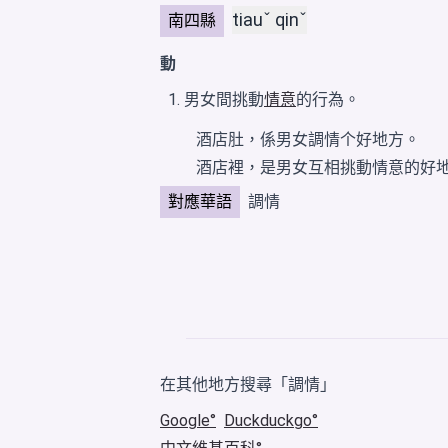
tiauˇ qinˇ
南四縣
動
男女間挑動
情意
的行為。
酒店
肚，係
男女
調情个好地方。
酒店裡，是男女互相挑動情意的好
對應華語
調情
在其他地方搜尋「調情」
Google
Duckduckgo