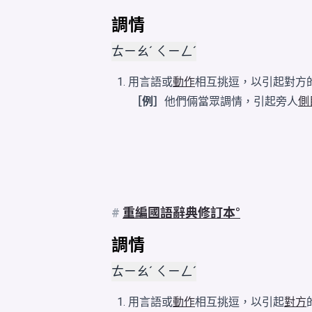
調情
ㄊㄧㄠˊ ㄑㄧㄥˊ
用言語或
動作
相互挑逗，以引起對方
［例］
他們倆當眾調情，引起旁人
側
#
重編國語辭典修訂本
調情
ㄊㄧㄠˊ ㄑㄧㄥˊ
用言語或
動作
相互挑逗，以引起
對方