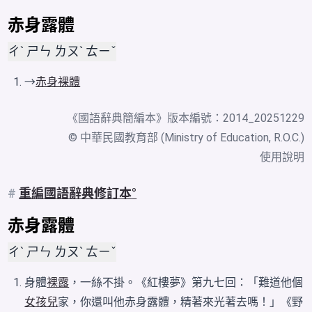
赤身露體
ㄔˋ ㄕㄣ ㄌㄡˋ ㄊㄧˇ
→
赤身裸體
《
國語辭典簡編本
》版本編號：2014_20251229
© 中華民國教育部 (Ministry of Education, R.O.C.)
使用說明
#
重編國語辭典修訂本
赤身露體
ㄔˋ ㄕㄣ ㄌㄡˋ ㄊㄧˇ
身體
裸露
，一絲不掛。《紅樓夢》第九七回：「難道他個
女孩兒
家，你還叫他赤身露體，精著來光著去嗎！」《野