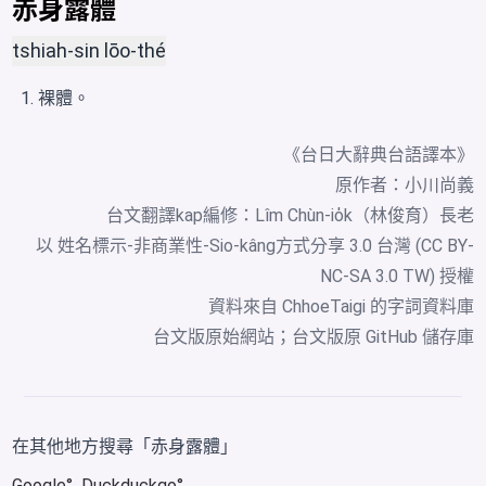
赤身露體
tshiah-sin lōo-thé
裸體。
《台日大辭典台語譯本》
原作者：小川尚義
台文翻譯kap編修：Lîm Chùn-io̍k（林俊育）長老
以 姓名標示-非商業性-Sio-kâng方式分享 3.0 台灣 (CC BY-
NC-SA 3.0 TW) 授權
資料來自
ChhoeTaigi 的字詞資料庫
台文版原始網站
；
台文版原 GitHub 儲存庫
在其他地方搜尋「赤身露體」
Google
Duckduckgo