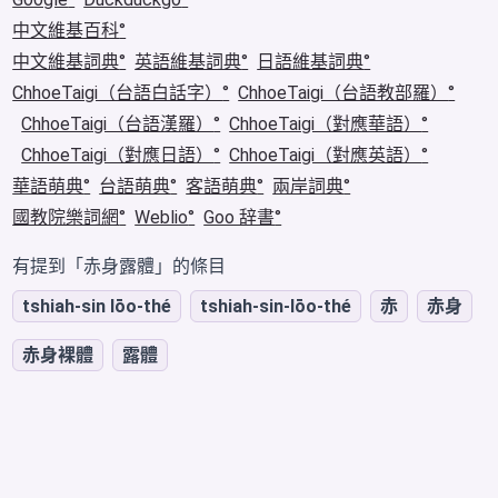
中文維基百科
中文維基詞典
英語維基詞典
日語維基詞典
ChhoeTaigi（台語白話字）
ChhoeTaigi（台語教部羅）
ChhoeTaigi（台語漢羅）
ChhoeTaigi（對應華語）
ChhoeTaigi（對應日語）
ChhoeTaigi（對應英語）
華語萌典
台語萌典
客語萌典
兩岸詞典
國教院樂詞網
Weblio
Goo 辞書
有提到「赤身露體」的條目
tshiah-sin lōo-thé
tshiah-sin-lōo-thé
赤
赤身
赤身裸體
露體