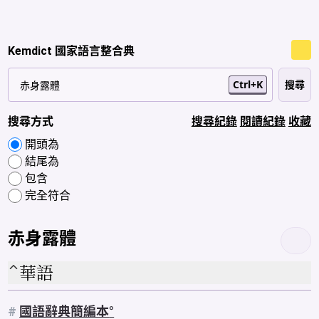
Kemdict 國家語言整合典
Ctrl+K
搜尋方式
搜尋紀錄
閱讀紀錄
收藏
開頭為
結尾為
包含
完全符合
赤身露體
華語
#
國語辭典簡編本