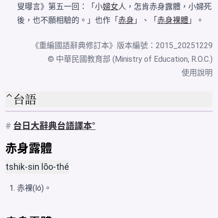
叟曝言》第五一回：「小
婦女
人，怎肯赤身露體，小婦死
後，也不願相驗的。」也作「
赤身
」、「
赤身裸體
」。
《
重編國語辭典修訂本
》版本編號：2015_20251229
© 中華民國教育部 (Ministry of Education, R.O.C.)
使用說明
台語
#
台日大辭典台語譯本
赤身露體
tshik-sin lōo-thé
赤裸(ló)。