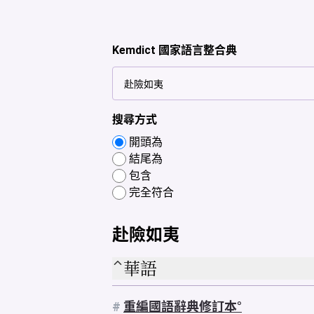
Kemdict 國家語言整合典
搜尋方式
開頭為
結尾為
包含
完全符合
赴險如夷
華語
#
重編國語辭典修訂本