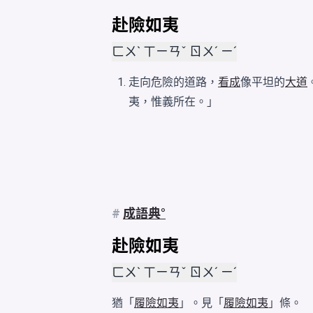
赴險如夷
ㄈㄨˋ ㄒㄧㄢˇ ㄖㄨˊ ㄧˊ
走向危險的道路，
看成
像平坦的
大道
夷，惟義所在。」
#
成語典
赴險如夷
ㄈㄨˋ ㄒㄧㄢˇ ㄖㄨˊ ㄧˊ
猶「
履險如夷
」。見「
履險如夷
」條。