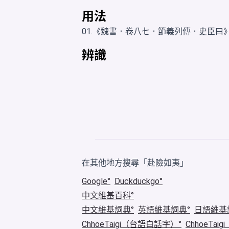
用法
01.《魏書．卷八七．節義列傳．史臣
辨識
在其他地方搜尋「赴險如夷」
Google
Duckduckgo
中文維基百科
中文維基詞典
英語維基詞典
日語維基
ChhoeTaigi（台語白話字）
ChhoeTa