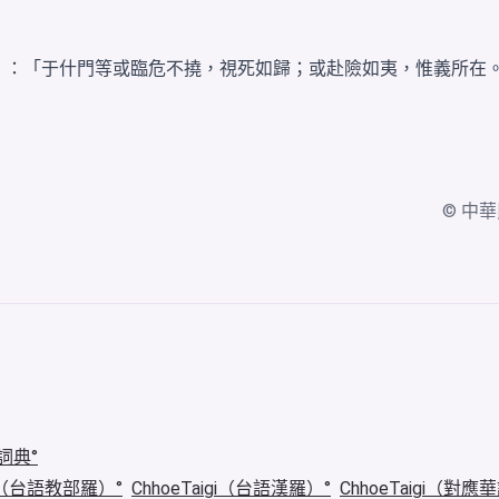
曰》：「于什門等或臨危不撓，視死如歸；或赴險如夷，惟義所在
© 中華民國
詞典
igi（台語教部羅）
ChhoeTaigi（台語漢羅）
ChhoeTaigi（對應