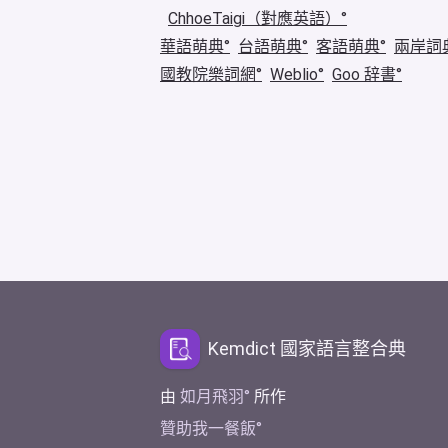
ChhoeTaigi（對應英語）
華語萌典
台語萌典
客語萌典
兩岸詞
國教院樂詞網
Weblio
Goo 辞書
Kemdict 國家語言整合典
由
如月飛羽
所作
贊助我一餐飯