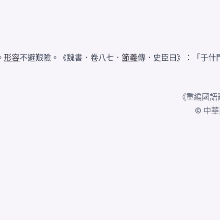
。
形容
不避艱險。《魏書．卷八七．
節義
傳．史臣曰》：「于什
《
重編國語
© 中華民國