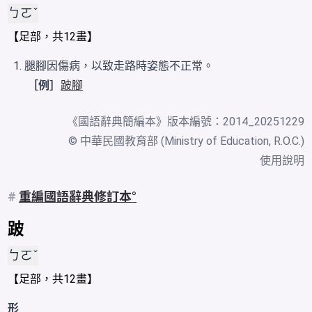
ㄅㄛˇ
【
足
部，共12畫】
腿腳因傷病，以致走路時姿態不正常。
［例］
跛腳
《
國語辭典簡編本
》版本編號：2014_20251229
© 中華民國教育部 (Ministry of Education, R.O.C.)
使用說明
#
重編國語辭典修訂本
跛
ㄅㄛˇ
【
足
部，共12畫】
形