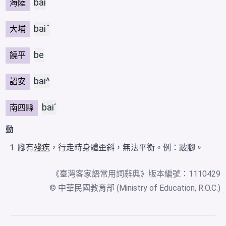
bai
海陸
baiˇ
大埔
be
饒平
bai^
詔安
baiˊ
南四縣
動
腳有
殘疾
，行走時身體歪斜，無法平衡。例：跛腳。
《
臺灣客家語常用詞辭典
》版本編號：1110429
© 中華民國教育部 (Ministry of Education, R.O.C.)