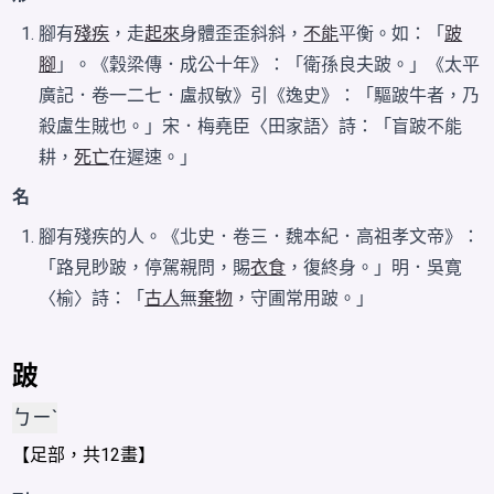
腳有
殘疾
，走
起來
身體歪歪斜斜，
不能
平衡。如：「
跛
腳
」。《穀梁傳．成公十年》：「衛孫良夫跛。」《太平
廣記．卷一二七．盧叔敏》引《逸史》：「驅跛牛者，乃
殺盧生賊也。」宋．梅堯臣〈田家語〉詩：「盲跛不能
耕，
死亡
在遲速。」
名
腳有殘疾的人。《北史．卷三．魏本紀．高祖孝文帝》：
「路見眇跛，停駕親問，賜
衣食
，復終身。」明．吳寛
〈榆〉詩：「
古人
無
棄物
，守圃常用跛。」
跛
ㄅㄧˋ
【
足
部，共12畫】