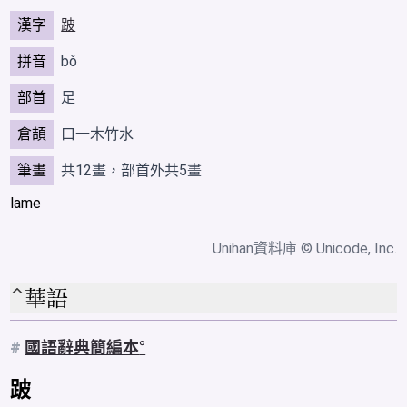
漢字
跛
拼音
bǒ
部首
足
倉頡
口一木竹水
筆畫
共12畫，部首外共5畫
lame
Unihan資料庫
© Unicode, Inc.
華語
#
國語辭典簡編本
跛