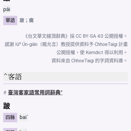
pái
華語
跛；
瘸
《台文華文線頂辭典》採
CC BY-SA 4.0
公開授權。
感謝 Iûⁿ Ún-giân（楊允言）教授提供資料予 ChhoeTaigi 計畫
公開授權，使 Kemdict 得以利用。
資料來自
ChhoeTaigi 的字詞資料庫
。
客語
#
臺灣客家語常用詞辭典
跛
baiˊ
四縣