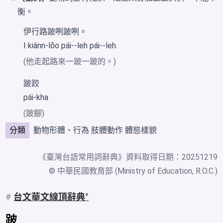
衡。
伊行路跛咧跛咧。
I kiânn-lōo pái--leh pái--leh.
(他走起路來一跛一跛的。)
跛跤
pái-kha
(跛腳)
分類
動物形體、行為
肢體動作
體態樣貌
《
臺灣台語常用詞辭典
》資料取得日期：20251219
© 中華民國教育部 (Ministry of Education, R.O.C.)
#
台文華文線頂辭典
跛