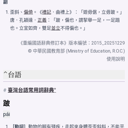
副
歪斜、
偏倚
。《
禮記
．曲禮上》：「遊毋倨，立毋跛。」
唐．孔穎達．
正義
：「跛，偏也，謂挈舉一足，一足蹋
也。立宜如齊，雙足
並立
不得偏也。」
《
重編國語辭典修訂本
》版本編號：2015_20251229
© 中華民國教育部 (Ministry of Education, R.O.C.)
使用說明
台語
#
臺灣台語常用詞辭典
跛
pái
［動詞］
動物的腳有殘疾，走起來身體歪歪斜斜，不能平