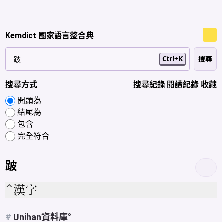
Kemdict 國家語言整合典
Ctrl+K
搜尋方式
搜尋紀錄
閱讀紀錄
收藏
開頭為
結尾為
包含
完全符合
跛
漢字
#
Unihan資料庫