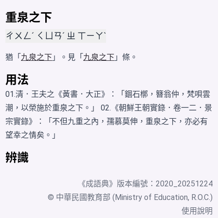
重泉之下
ㄔㄨㄥˊ ㄑㄩㄢˊ ㄓ ㄒㄧㄚˋ
猶「
九泉之下
」。見「
九泉之下
」條。
用法
01.清．王夫之《黃書．大正》：「錮石槨，簪翁仲，梵唄雲
潮，以榮施於重泉之下。」 02.《朝鮮王朝實錄．卷一二．景
宗實錄》：「不但九重之內，孺慕莫伸，重泉之下，亦必有
望幸之情矣。」
辨識
《
成語典
》版本編號：2020_20251224
© 中華民國教育部 (Ministry of Education, R.O.C.)
使用說明