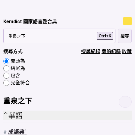
Kemdict 國家語言整合典
Ctrl+K
搜尋方式
搜尋紀錄
閱讀紀錄
收藏
開頭為
結尾為
包含
完全符合
重泉之下
華語
#
成語典