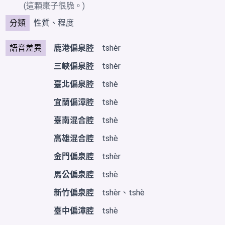
(這顆棗子很脆。)
分類
性質、程度
語音差異
鹿港偏泉腔
tshèr
三峽偏泉腔
tshèr
臺北偏泉腔
tshè
宜蘭偏漳腔
tshè
臺南混合腔
tshè
高雄混合腔
tshè
金門偏泉腔
tshèr
馬公偏泉腔
tshè
新竹偏泉腔
tshèr、tshè
臺中偏漳腔
tshè