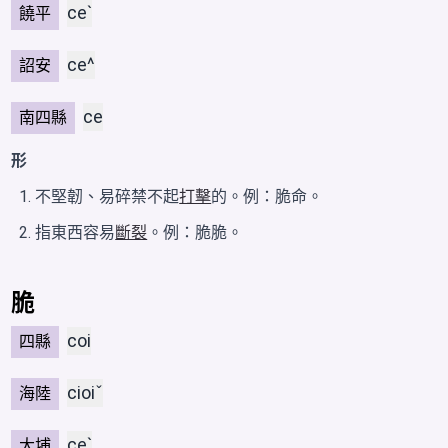
ceˋ
饒平
ce^
詔安
ce
南四縣
形
不堅韌、易碎禁不起
打擊
的。例：脆命。
指東西容易
斷裂
。例：脆脆。
脆
coi
四縣
cioiˇ
海陸
ceˋ
大埔