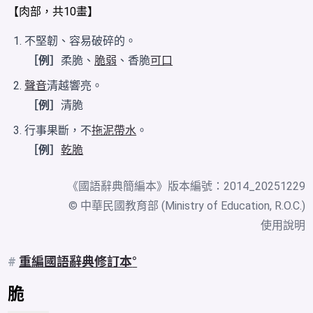
【
肉
部，共10畫】
不堅韌、容易破碎的。
［例］
柔脆、
脆弱
、香脆
可口
聲音
清越響亮。
［例］
清脆
行事果斷，不
拖泥帶水
。
［例］
乾脆
《
國語辭典簡編本
》版本編號：2014_20251229
© 中華民國教育部 (Ministry of Education, R.O.C.)
使用說明
#
重編國語辭典修訂本
脆