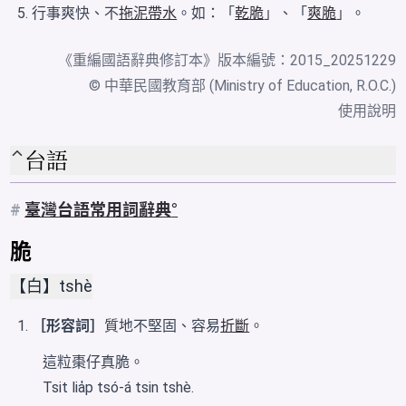
行事爽快、不
拖泥帶水
。如：「
乾脆
」、「
爽脆
」。
《
重編國語辭典修訂本
》版本編號：2015_20251229
© 中華民國教育部 (Ministry of Education, R.O.C.)
使用說明
台語
#
臺灣台語常用詞辭典
脆
【白】tshè
［形容詞］
質地不堅固、容易
折斷
。
這粒棗仔真脆。
Tsit lia̍p tsó-á tsin tshè.