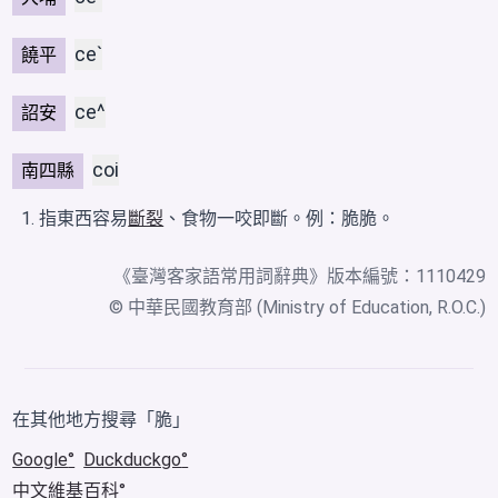
ceˋ
饒平
ce^
詔安
coi
南四縣
指東西容易
斷裂
、食物一咬即斷。例：脆脆。
《
臺灣客家語常用詞辭典
》版本編號：1110429
© 中華民國教育部 (Ministry of Education, R.O.C.)
在其他地方搜尋「脆」
Google
Duckduckgo
中文維基百科