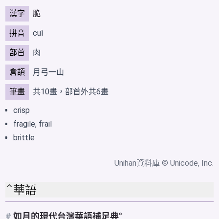
漢字
脆
拼音
cuì
部首
肉
倉頡
月弓一山
筆畫
共10畫，部首外共6畫
crisp
fragile, frail
brittle
Unihan資料庫
© Unicode, Inc.
華語
#
如月的現代台灣華語補足典