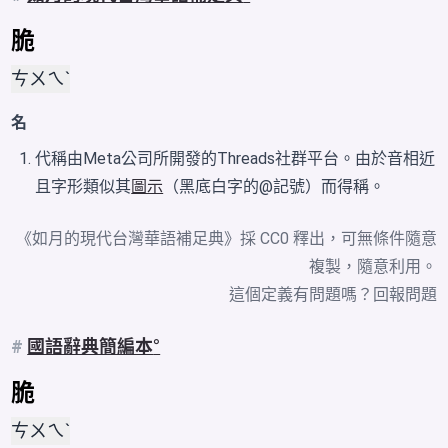
脆
ㄘㄨㄟˋ
名
代稱由Meta公司所開發的Threads社群平台。由於音相近
且字形類似其
圖示
（黑底白字的@記號）而得稱。
《如月的現代台灣華語補足典》採 CC0 釋出，可無條件隨意
複製，隨意利用。
這個定義有問題嗎？
回報問題
#
國語辭典簡編本
脆
ㄘㄨㄟˋ