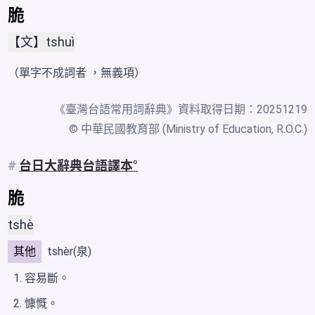
脆
【文】tshuì
（單字不成詞者 ，無義項）
《
臺灣台語常用詞辭典
》資料取得日期：20251219
© 中華民國教育部 (Ministry of Education, R.O.C.)
#
台日大辭典台語譯本
脆
tshè
其他
tshèr(泉)
容易斷。
慷慨。