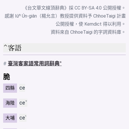
《台文華文線頂辭典》採
CC BY-SA 4.0
公開授權。
感謝 Iûⁿ Ún-giân（楊允言）教授提供資料予 ChhoeTaigi 計畫
公開授權，使 Kemdict 得以利用。
資料來自
ChhoeTaigi 的字詞資料庫
。
客語
#
臺灣客家語常用詞辭典
脆
ce
四縣
ceˇ
海陸
ceˋ
大埔