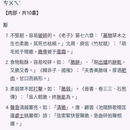
ㄘㄨㄟˋ
【
肉
部，共10畫】
形
不堅韌、容易
破碎
的。《老子》第七六章：「
萬物
草木之
生也柔脆，其死也枯槁。」北周．庾信〈竹杖賦〉：「疏
毛抵于矰繳，
脆骨
被于
風霜
。」
食物鬆酥，容易咬碎。如：「
脆餅
」、「剛
出爐
的
餅乾
，
又脆又香。」《韓非子．揚搉》：「夫香美脆味，厚酒
肥
肉
，甘口而病形。」
柔弱禁不起
打擊
。如：「
脆弱
」。《晉書．卷三三．石苞
傳》：「吳人輕脆，終
無能
為。」
聲音
清越響亮。如：「
清脆
」。唐．顧雲〈池陽醉歌贈匡
廬
處士
姚巖傑〉詩：「弦索緊快管聲脆，急曲碎拍聲相
連。」