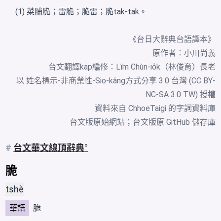
(1) 菜脯脆；雷脆；脆雷；脆tak-tak。
《台日大辭典台語譯本》
原作者：小川尚義
台文翻譯kap編修：Lîm Chùn-io̍k（林俊育）長老
以 姓名標示-非商業性-Sio-kâng方式分享 3.0 台灣 (CC BY-
NC-SA 3.0 TW) 授權
資料來自
ChhoeTaigi 的字詞資料庫
台文版原始網站
；
台文版原 GitHub 儲存庫
#
台文華文線頂辭典
脆
tshè
華語
脆