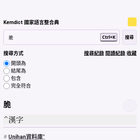
Kemdict 國家語言整合典
Ctrl+K
搜尋方式
搜尋紀錄
閱讀紀錄
收藏
開頭為
結尾為
包含
完全符合
脆
漢字
#
Unihan資料庫