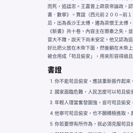
而死，追諡忠。王嘉曾上疏哀帝
論政
，認
書．數寧》。賈誼（西元前２００∼前１
忌，出為長沙王
太傅
，遷為梁懷王太傅，
《新書》共十卷，
內容
主在懲秦之失，並
冒大不韙，說天下尚未安定。他又認為這
好比把火放在
木柴
下面，然後躺在木柴上
被
合用
成「苟且偷安」，
用來
形容得過且
書證
你不能苟且偷安，應該重新振作起來
國家面臨危難，人民怎麼可以苟且偷
年輕人理當奮發圖強，豈可苟且偷安
他寧可苟且偷安，也不願積極進取，
你若要想有所作為，就必須克服苟且