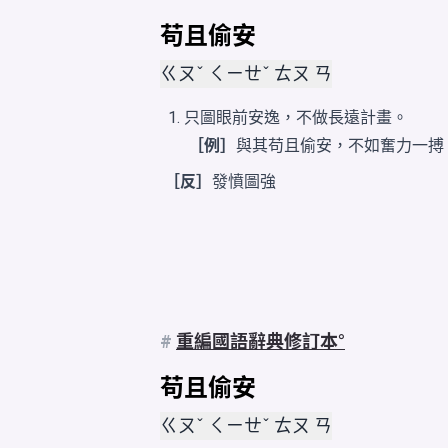
苟且偷安
ㄍㄡˇ ㄑㄧㄝˇ ㄊㄡ ㄢ
只圖眼前安逸，不做長遠計畫。
［例］
與其苟且偷安，不如奮力一搏
［反］
發憤圖強
#
重編國語辭典修訂本
苟且偷安
ㄍㄡˇ ㄑㄧㄝˇ ㄊㄡ ㄢ