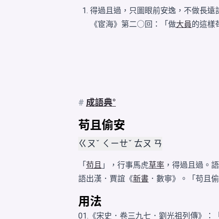
得過且過，只圖眼前安逸，不做長遠
《宦海》第二○回：「做
大員
的這樣
#
成語典
苟且偷安
ㄍㄡˇ ㄑㄧㄝˇ ㄊㄡ ㄢ
「
苟且
」，行事馬虎
草率
，得過且過。語
語出漢．賈誼《
新書
．數寧》。「苟且偷
用法
01.《宋史．卷三九七．劉光祖列傳》