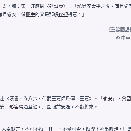
計畫。如：宋．汪應辰〈
廷試
策〉：「承晏安太平之後，苟且偷
苟且偷安，做
屬吏
的又是那般
逢迎
得意。」
《
重編國語
© 中華民國
出《漢書．卷八六．何武王嘉師丹傳．王嘉》。「
偷安
」，
貪圖
安」
形容
得過且過，只圖眼前安逸，不顧將來。
：「人臣獻言，不可不察：其一，不量可否，勸陛下輕出驟進，則