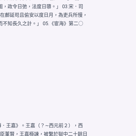
，政令日弛，法度日隳。」 03.宋．司
在鄜延苟且偷安以度日月，為吏兵所慢，
不知長久之計。」 05.《宦海》第二○
傳．王嘉》。王嘉（？∼西元前２），西
臣董賢，王嘉極諫，被繫於獄中二十餘日