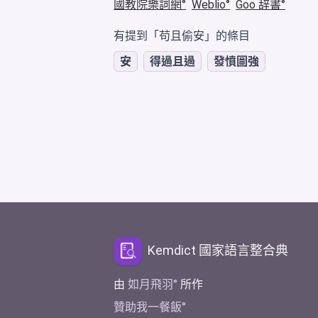
國教院樂詞網
Weblio
Goo 辞書
有提到「苟且偷安」的條目
安
得過且過
發憤圖強
Kemdict 國家語言整合典
由
如月飛羽
所作
贊助我一餐飯