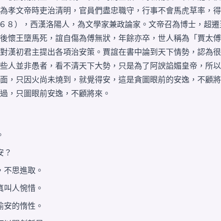
為孝文帝時吏治清明，
官員
們盡忠職守，行事
不會
馬虎草率，得
６８），西漢洛陽人，為
文學家
兼政論家。文帝召為博士，超遷
後懷王
墮馬
死，誼
自傷
為傅無狀，年餘亦卒，世
人稱
為「賈太傅
對漢初君主提出各項治安策。賈誼在書中論到天下
情勢
，認為很
些人並非愚者，看不清天下
大勢
，只是為了阿諛諂媚皇帝，所以
面，只因火尚未燒到，就
覺得
安，這是貪圖眼前的安逸，不顧將
過，只圖眼前安逸，不顧將來。
。
安？
，不思進取。
真叫人惋惜。
偷安的惰性。