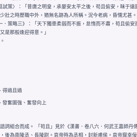
〈廷試策〉：「昔唐之明皇，承晏安太平之後，苟且偷安，昧于遠圖
少壯之時歷職中外，猶無名跡為人所稱。況今老病，昏懦尤甚。
卷一．策略三》：「天下獨患柔弱而不振，怠惰而不肅，苟且偷安而
又是那般逢迎得意。」
。
、
得過且過
、
發奮圖強
、
奮發向上
語詞
組合而成。 「
苟且
」
見於
《漢書．卷八六．何武王嘉師丹
，後為南陵丞、長陵尉。哀帝時為丞相，封新甫侯。哀帝
寵幸
佞