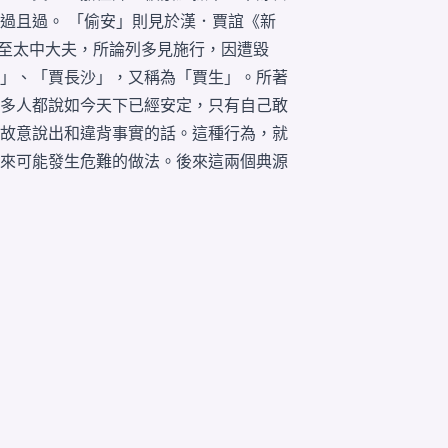
過且過。 「
偷安
」則見於漢．賈誼《新
至太中大夫，所
論列
多見施行，因遭毀
」、「賈長沙」，又稱為「賈生」。所著
多人都說如今天下已經
安定
，只有自己敢
故意說出和違背
事實
的話。這種行為，就
來可能發生危難的做法。後來這兩個典源