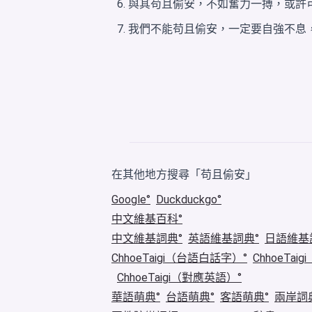
與其苟且偷安，不如奮力一搏，或許
我們不能苟且偷安，一定要自強不息
在其他地方搜尋「苟且偷安」
Google
Duckduckgo
中文維基百科
中文維基詞典
英語維基詞典
日語維基
ChhoeTaigi（台語白話字）
ChhoeTa
ChhoeTaigi（對應英語）
華語萌典
台語萌典
客語萌典
兩岸詞