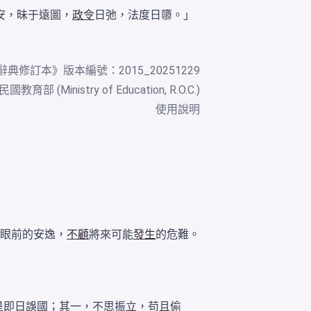
安，昧于遠圖，
政令
日弛，法度日隳。」
辭典修訂本
》版本編號：2015_20251229
教育部 (Ministry of Education, R.O.C.)
使用說明
眼前的安逸，
不顧
將來可能
發生
的危難。
是即日誤國；其一，不思振立，苟且偷