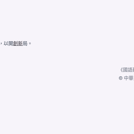
，以開
創新
局。
《
國語
© 中華民國