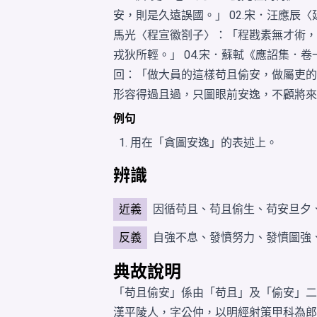
安，則是久遠誤國。」 02.宋．汪應辰
馬光〈程宣徽劄子〉：「程戡素無才術，
戎狄所輕。」 04.宋．蘇軾《應詔集．
回：「做大員的這樣苟且偷安，做屬吏的
形容得過且過，只圖眼前安逸，不顧將來
例句
用在「貪圖安逸」的
表述
上。
辨識
近義
因循苟且
、
苟且偷生
、苟安旦夕
反義
自強不息
、
發憤努力
、
發憤圖強
典故說明
「苟且偷安」係由「
苟且
」及「
偷安
」二
漢平陵人，字公仲，以明經射策甲科為郎