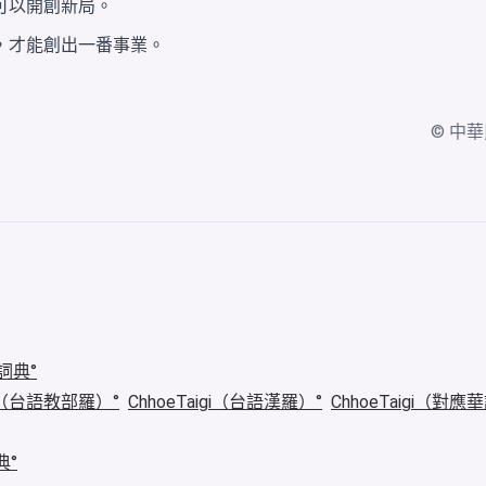
可以開創新局。
，才能創出一番事業。
© 中華民國
詞典
igi（台語教部羅）
ChhoeTaigi（台語漢羅）
ChhoeTaigi（對應
典