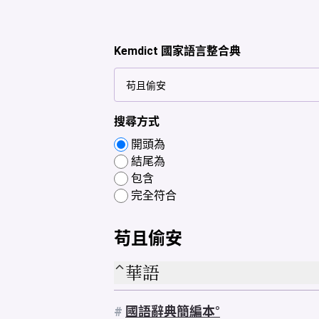
Kemdict 國家語言整合典
搜尋方式
開頭為
結尾為
包含
完全符合
苟且偷安
華語
#
國語辭典簡編本