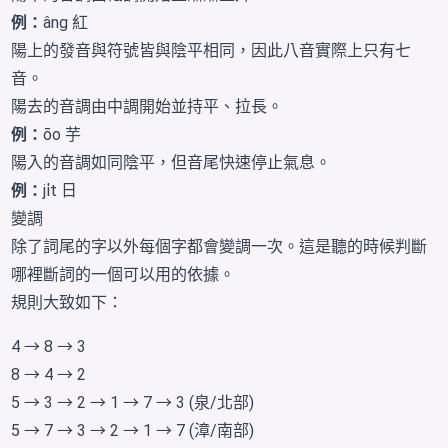
例：
âng 紅
陽上的發音與符號皆與陰平相同，因此八音實際上只有七
音。
陽去的音調由中調開始並持平、拉長。
例：
ōo 芋
陽入的音調如同陰平，但音尾快速停止氣息。
例：
ji̍t 日
變調
除了詞尾的字以外每個字都會變調一次。這是聽的時候判斷
哪裡斷詞的一個可以用的依據。
規則大致如下：
4 → 8 → 3
8 → 4 → 2
5 → 3 → 2 → 1 → 7 → 3 (泉/北部)
5 → 7 → 3 → 2 → 1 → 7 (漳/南部)