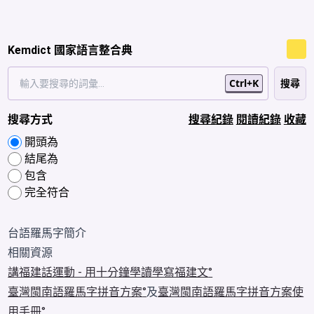
Kemdict 國家語言整合典
Ctrl+K
搜尋方式
搜尋紀錄
閱讀紀錄
收藏
開頭為
結尾為
包含
完全符合
台語羅馬字簡介
相關資源
講福建話運動 - 用十分鐘學讀學寫福建文
臺灣閩南語羅馬字拼音方案
及
臺灣閩南語羅馬字拼音方案使
用手冊