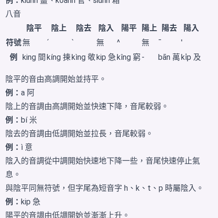
例：
kiunn 薑
、
koann 官
、
siunn 箱
八音
陰平
陰上
陰去
陰入
陽平
陽上
陽去
陽入
符號
無
´
`
無
^
無
¯
'
例
king 間
kíng 揀
kìng 敬
kip 急
kîng 窮
-
bān 萬
ki̍p 及
陰平的音由高調開始並持平。
例：
a 阿
陰上的音調由高調開始並快速下降，音尾較弱。
例：
bí 米
陰去的音調由低調開始並拉長，音尾較弱。
例：
ì 意
陰入的音調從中調開始快速地下降一些，音尾快速停止氣
息。
與陰平同無符號，但字尾為短音字 h、k、t、p 時屬陰入。
例：
kip 急
陽平的音調由低調開始並漸漸上升。