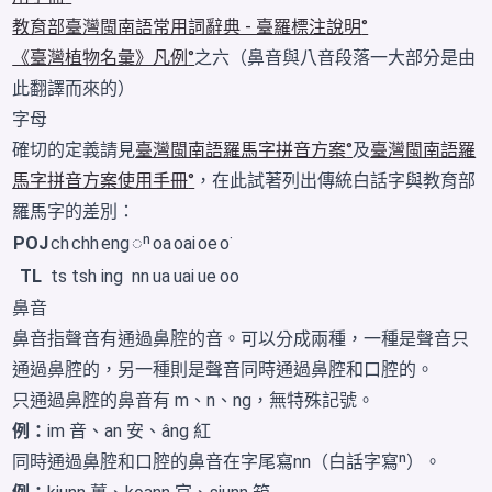
教育部臺灣閩南語常用詞辭典 - 臺羅標注說明
《臺灣植物名彙》凡例
之六（鼻音與八音段落一大部分是由
此翻譯而來的）
字母
確切的定義請見
臺灣閩南語羅馬字拼音方案
及
臺灣閩南語羅
馬字拼音方案使用手冊
，在此試著列出傳統白話字與教育部
羅馬字的差別：
POJ
ch
chh
eng
◌ⁿ
oa
oai
oe
o͘
TL
ts
tsh
ing
nn
ua
uai
ue
oo
鼻音
鼻音指聲音有通過鼻腔的音。可以分成兩種，一種是聲音只
通過鼻腔的，另一種則是聲音同時通過鼻腔和口腔的。
只通過鼻腔的鼻音有 m、n、ng，無特殊記號。
例：
im 音
、
an 安
、
âng 紅
同時通過鼻腔和口腔的鼻音在字尾寫nn（白話字寫ⁿ）。