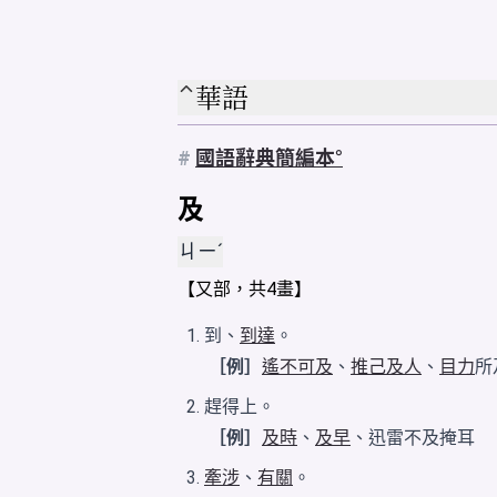
華語
#
國語辭典簡編本
及
ㄐㄧˊ
【
又
部，共4畫】
到、
到達
。
［例］
遙不可及
、
推己及人
、
目力
所
趕得上。
［例］
及時
、
及早
、迅雷不及掩耳
牽涉
、
有關
。