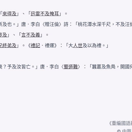
「
來得及
」、「
迅雷不及掩耳
」。
所及也。」唐．李白〈贈汪倫〉詩：「桃花潭水深千尺，不及汪
涉及
」、「
言不及義
」。
兄終弟及
」。《
禮記
．禮運》：「大
人世
及以為禮。」
喪？予及汝皆亡。」唐．李白〈
蜀道難
〉：「蠶叢及魚鳧，開國
《
重編國語
© 中華民國