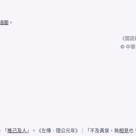
插圖
。
《
國語
© 中華民國
、「
推己及人
」。《左傳．隱公元年》：「不及黃泉，無
相見
也