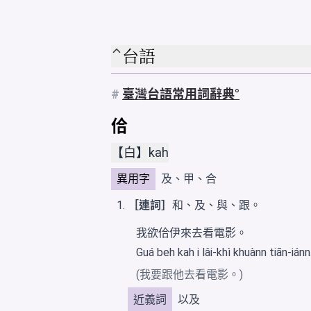
台語
#
臺灣台語常用詞辭典
佮
【白】kah
異用字
及、甲、合
［連詞］
和、及、與、跟。
我欲佮伊來去看電影。
Guá beh kah i lâi-khì khuànn tiān-iánn
(我要跟他去看電影。)
近義詞
以及