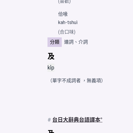
(喜歡)
佮喙
kah-tshuì
(合口味)
分類
連詞、介詞
及
ki̍p
（單字不成詞者 ，無義項）
#
台日大辭典台語譯本