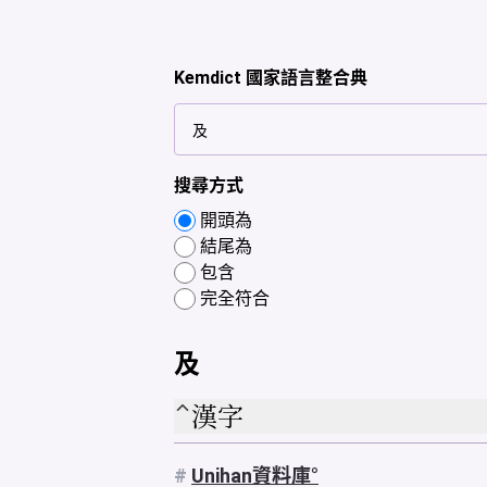
Kemdict 國家語言整合典
搜尋方式
開頭為
結尾為
包含
完全符合
及
漢字
#
Unihan資料庫