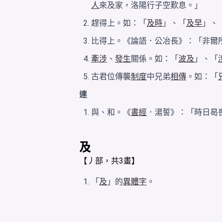
人
來及家，洛陽行子空歎息。」
趕得上。如：「
及時
」、「
及早
」、
比得上。《論語．公冶長》：「非爾
牽涉
、
發生
關係。如：「
波及
」、「
古君位傳襲
制度
中兄弟
相傳
。如：「
連
與、和。《
書經
．湯誓》：「時日曷
及
【
丿
部，共3畫】
「
及
」的
異體字
。