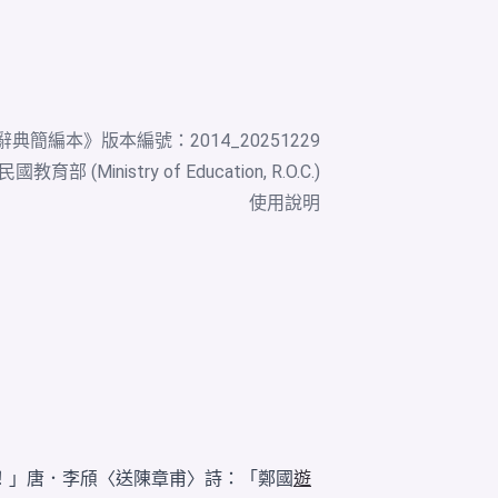
辭典簡編本
》版本編號：2014_20251229
教育部 (Ministry of Education, R.O.C.)
使用說明
！」唐．李頎〈送陳章甫〉詩：「鄭國
遊