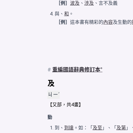
［例］
波及
、
涉及
、言不及義
與、
和
。
［例］
這本書有精彩的
內容
及生動的
#
重編國語辭典修訂本
及
ㄐㄧˊ
【
又
部，共4畫】
動
到、
到達
。如：「
及至
」、「
及第
」