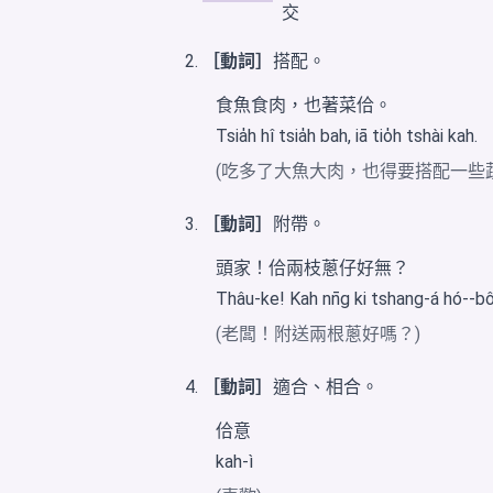
交
［動詞］
搭配。
食魚食肉，也著菜佮。
Tsia̍h hî tsia̍h bah, iā tio̍h tshài kah.
(吃多了大魚大肉，也得要搭配一些
［動詞］
附帶。
頭家！佮兩枝蔥仔好無？
Thâu-ke! Kah nn̄g ki tshang-á hó--b
(老闆！附送兩根蔥好嗎？)
［動詞］
適合、相合。
佮意
kah-ì