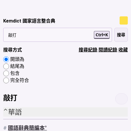
Kemdict 國家語言整合典
Ctrl+K
搜尋方式
搜尋紀錄
閱讀紀錄
收藏
開頭為
結尾為
包含
完全符合
敲打
華語
#
國語辭典簡編本