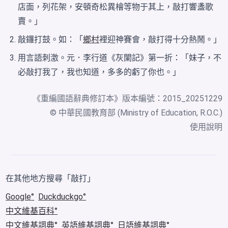
店面，列花架，安頓奇松異檜等物于其上，敲打響盞歌
賣。」
敲鑼打鼓。如：「
鄉村
裡迎神賽會，敲打得十分熱鬧。」
用言語刺激。元．李行道《灰闌記》第一折：「妹子，不
必敲打我了，我也知道，多多的虧了你也。」
《
重編國語辭典修訂本
》版本編號：2015_20251229
© 中華民國教育部 (Ministry of Education, R.O.C.)
使用說明
在其他地方搜尋「敲打」
Google
Duckduckgo
中文維基百科
中文維基詞典
英語維基詞典
日語維基詞典