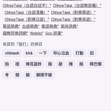
ChhoeTaigi（台語白話字）
ChhoeTaigi（台語教部羅）
ChhoeTaigi（台語漢羅）
ChhoeTaigi（對應華語）
ChhoeTaigi（對應日語）
ChhoeTaigi（對應英語）
華語萌典
台語萌典
客語萌典
兩岸詞典
國教院樂詞網
Weblio
Goo 辞書
有提到「敲打」的條目
chhiauh
khà
一下
叩心泣血
打動
扣
拍
捶
掩耳盜鈴
搥
敲
椎
槌
稀巴爛
考
錘
鎚
顛撲不破