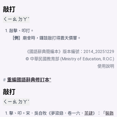
敲打
ㄑㄧㄠ ㄉㄚˇ
敲擊、叩打。
［例］
廟會時，鑼鼓敲打得震天價響。
《
國語辭典簡編本
》版本編號：2014_20251229
© 中華民國教育部 (Ministry of Education, R.O.C.)
使用說明
#
重編國語辭典修訂本
敲打
ㄑㄧㄠ ㄉㄚˇ
擊、叩。宋．吳自牧《夢粱錄．卷一六．
茶肆
》：「
裝飾