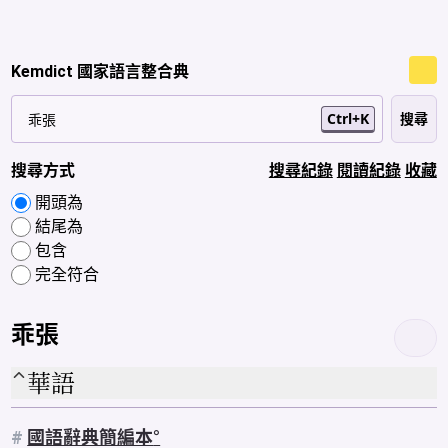
Kemdict 國家語言整合典
Ctrl+K
搜尋方式
搜尋紀錄
閱讀紀錄
收藏
開頭為
結尾為
包含
完全符合
乖張
華語
#
國語辭典簡編本