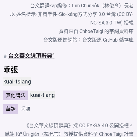
台文翻譯kap編修：Lîm Chùn-io̍k（林俊育）長老
以 姓名標示-非商業性-Sio-kâng方式分享 3.0 台灣 (CC BY-
NC-SA 3.0 TW) 授權
資料來自
ChhoeTaigi 的字詞資料庫
台文版原始網站
；
台文版原 GitHub 儲存庫
#
台文華文線頂辭典
乖張
kuai-tsiang
kuai-tiang
其他講法
華語
乖張
《台文華文線頂辭典》採
CC BY-SA 4.0
公開授權。
感謝 Iûⁿ Ún-giân（楊允言）教授提供資料予 ChhoeTaigi 計畫