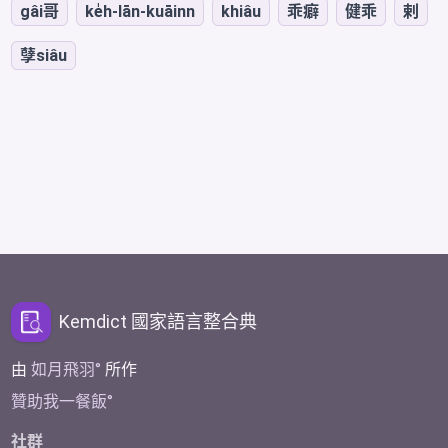
gâi哥
ke̍h-lān-kuāinn
khiâu
乖癖
健乖
剌
孽siâu
Kemdict 國家語言整合典
由
如月飛羽
所作
贊助我一餐飯
社群