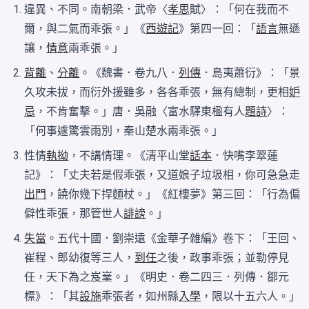
違異、不同。南朝梁．武帝〈
孝思
賦〉：「何在我而不
爾，與二氣而乖張。」《
西遊記
》第四一回：「
語言
無遜
讓，
情意
兩乖張。」
背離
、
分離
。《魏書．卷九八．
列傳
．島夷蕭衍》：「景
久攻未拔，而衍外援雖多，各各乖張，無有總制，更相
妒
忌
，不肯奮擊。」唐．吳融〈富水驛東楹有人
題詩
〉：
「何事遽驚雲雨別，秦山楚水兩乖張。」
性情
執拗
，不講情理。《清平山堂
話本
．快嘴李翠蓮
記》：「丈夫若是假乖張，又道娘子垃圾相，你可急急走
出門
，饒你幾下捍麵杖。」《紅樓夢》第三回：「行為偏
僻性乖張，那管世人
誹謗
。」
失當
。五代十國．劉崇遠《金華子雜編》卷下：「王回、
崔程、郎幼復等三人，
到任
之後，政事乖張；並勒停見
任，天下為之岌嶪。」《明史．卷二四三．列傳．鄒元
標》：「其
設施
乖張者，如州縣
入學
，限以十五六人。」