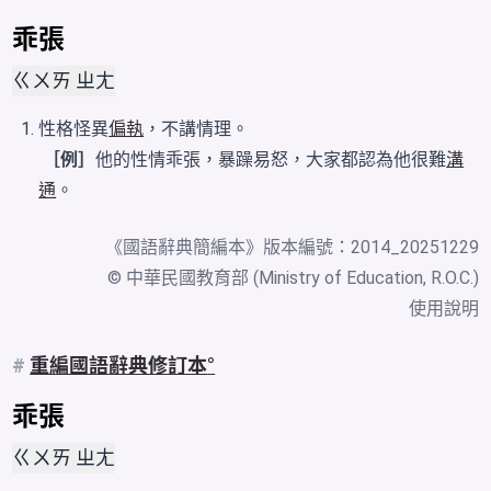
乖張
ㄍㄨㄞ ㄓㄤ
性格怪異
偏執
，不講情理。
［例］
他的性情乖張，暴躁易怒，大家都認為他很難
溝
通
。
《
國語辭典簡編本
》版本編號：2014_20251229
© 中華民國教育部 (Ministry of Education, R.O.C.)
使用說明
#
重編國語辭典修訂本
乖張
ㄍㄨㄞ ㄓㄤ