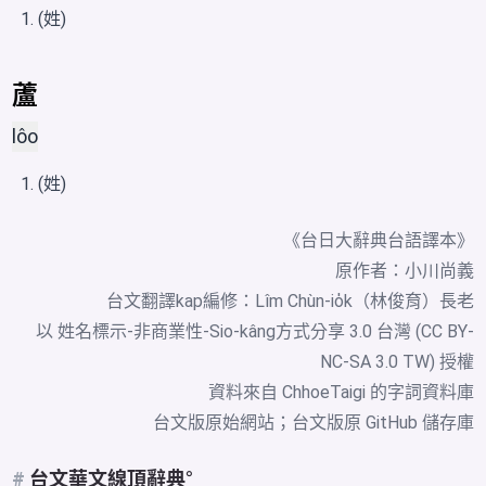
(姓)
蘆
lôo
(姓)
《台日大辭典台語譯本》
原作者：小川尚義
台文翻譯kap編修：Lîm Chùn-io̍k（林俊育）長老
以 姓名標示-非商業性-Sio-kâng方式分享 3.0 台灣 (CC BY-
NC-SA 3.0 TW) 授權
資料來自
ChhoeTaigi 的字詞資料庫
台文版原始網站
；
台文版原 GitHub 儲存庫
#
台文華文線頂辭典