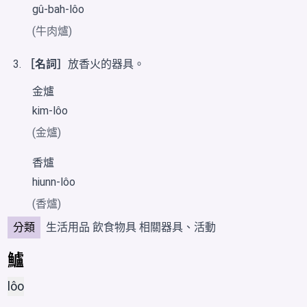
gû-bah-lôo
(牛肉爐)
［名詞］
放香火的器具。
金爐
kim-lôo
(金爐)
香爐
hiunn-lôo
(香爐)
分類
生活用品
飲食物具
相關器具、活動
鱸
lôo