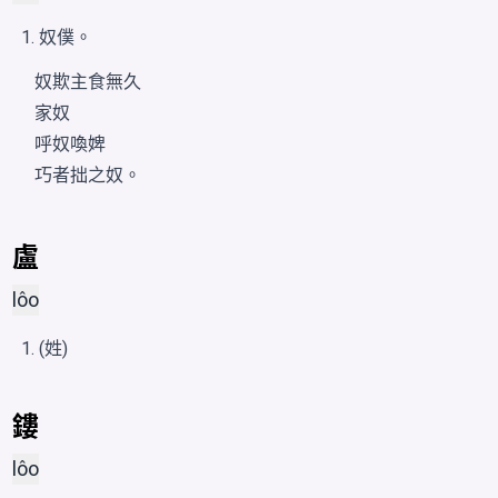
奴僕。
奴欺主食無久
家奴
呼奴喚婢
巧者拙之奴。
盧
lôo
(姓)
鏤
lôo