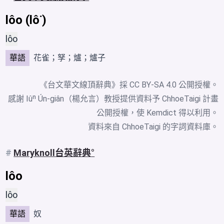
lôo (lô͘)
lôo
華語
花雀；孥；爐；
爐子
《台文華文線頂辭典》採
CC BY-SA 4.0
公開授權。
感謝 Iûⁿ Ún-giân（楊允言）教授提供資料予 ChhoeTaigi 計畫
公開授權，使 Kemdict 得以利用。
資料來自
ChhoeTaigi 的字詞資料庫
。
#
Maryknoll台英辭典
lôo
lôo
華語
奴