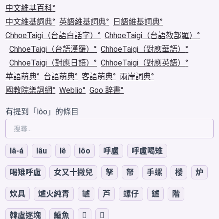
中文維基百科
中文維基詞典
英語維基詞典
日語維基詞典
ChhoeTaigi（台語白話字）
ChhoeTaigi（台語教部羅）
ChhoeTaigi（台語漢羅）
ChhoeTaigi（對應華語）
ChhoeTaigi（對應日語）
ChhoeTaigi（對應英語）
華語萌典
台語萌典
客語萌典
兩岸詞典
國教院樂詞網
Weblio
Goo 辞書
有提到「lôo」的條目
lâ-á
lâu
lê
lôo
呼盧
呼盧喝雉
喝雉呼盧
女又十撇兒
孥
帑
手螺
楼
炉
炊具
爐火純青
罏
芦
螺仔
鑪
階
韓盧逐塊
鱸魚
𨩐
󳹱