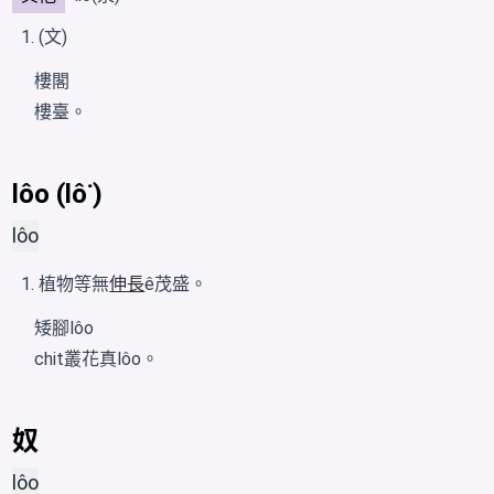
(文)
樓閣
樓臺。
lôo (lô͘)
lôo
植物等無
伸長
ê茂盛。
矮腳lôo
chit叢花真lôo。
奴
lôo