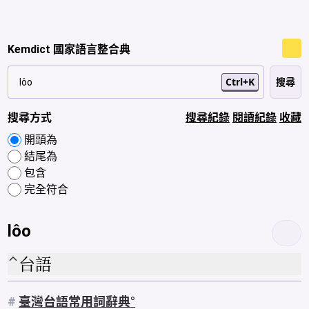
Kemdict 國家語言整合典
Ctrl+K
搜尋方式
搜尋紀錄
閱讀紀錄
收藏
開頭為
結尾為
包含
完全符合
lôo
台語
#
臺灣台語常用詞辭典