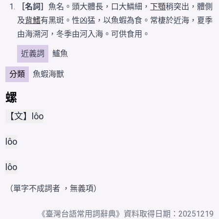
［名詞］
魚名。頭大體長，口大鱗細，
下顎
稍突出，體側
及
背鰭
有黑斑。性凶猛，以魚蝦為食。常棲於近海，夏季
由海溯河，冬季由河入海。可供食用。
近義詞
鱸魚
分類
魚蝦海獸
螺
【文】lôo
lôo
lôo
（單字不成詞者 ，無義項）
《
臺灣台語常用詞辭典
》資料取得日期：20251219