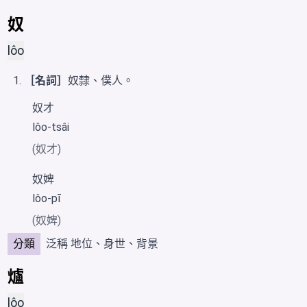
奴
lôo
［名詞］
奴隸、僕人。
奴才
lôo-tsâi
(奴才)
奴婢
lôo-pī
(奴婢)
分類
泛稱
地位、身世、背景
爐
lôo