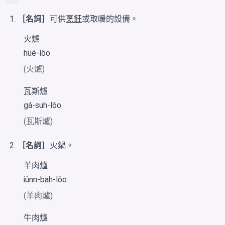
［名詞］
可供
烹飪
或取暖的設備。
火爐
hué-lôo
(火爐)
瓦斯爐
gá-suh-lôo
(瓦斯爐)
［名詞］
火鍋。
羊肉爐
iûnn-bah-lôo
(羊肉爐)
牛肉爐