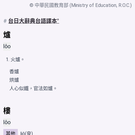
© 中華民國教育部 (Ministry of Education, R.O.C.)
#
台日大辭典台語譯本
爐
lôo
火爐。
香爐
烘爐
人心似鐵，官法如爐。
樓
lôo
其他
liô(泉)