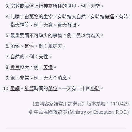
宗教或民俗上指
神靈
所住的世界。例：天堂。
比喻宇宙
萬物
的主宰，有時指大自然，有時指
命運
，有時
指天神等。例：天意、蒼天有眼。
最重要而不可缺少的事物。例：民以食為天。
節候、
氣候
。例：風搓天。
自然的。例：天性。
數目
極大。例：
天價
。
很、非常。例：天大个消息。
量詞
。
計算
時間的
單位
。一天有二十四
小時
。
《
臺灣客家語常用詞辭典
》版本編號：1110429
© 中華民國教育部 (Ministry of Education, R.O.C.)