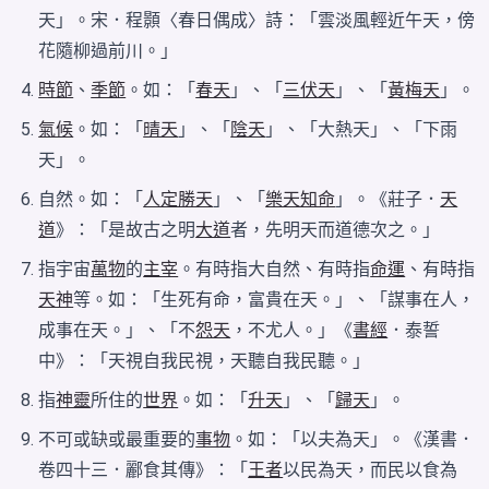
天」。宋．程顥〈春日偶成〉詩：「雲淡風輕近午天，傍
花隨柳過前川。」
時節
、
季節
。如：「
春天
」、「
三伏天
」、「
黃梅天
」。
氣候
。如：「
晴天
」、「
陰天
」、「大熱天」、「下雨
天」。
自然。如：「
人定勝天
」、「
樂天知命
」。《莊子．
天
道
》：「是故古之明
大道
者，先明天而道德次之。」
指宇宙
萬物
的
主宰
。有時指大自然、有時指
命運
、有時指
天神
等。如：「生死有命，富貴在天。」、「謀事在人，
成事在天。」、「不
怨天
，不尤人。」《
書經
．泰誓
中》：「天視自我民視，天聽自我民聽。」
指
神靈
所住的
世界
。如：「
升天
」、「
歸天
」。
不可或缺或最重要的
事物
。如：「以夫為天」。《漢書．
卷四十三．酈食其傳》：「
王者
以民為天，而民以食為