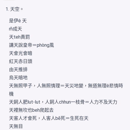
天空。
是伊ê 天
m̄成天
天teh責罰
講天說皇帝＝phòng風
天會光會暗
紅天赤日頭
由天推排
烏天暗地
天無照甲子，人無照情理＝天災地變，無道無理ê悲情時
機
天飼人肥lut-lut，人飼人chhun一枝骨＝人力不及天力
天裡無坎也beh爬起去
天害人才會死，人害人bē死＝生死在天
天無目