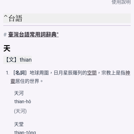
使用說明
台語
#
臺灣台語常用詞辭典
天
【文】thian
［名詞］
地球周圍，日月星辰羅列的
空間
，宗教上是指
神
靈
居住的世界。
天河
thian-hô
(天河)
天堂
thian-tông