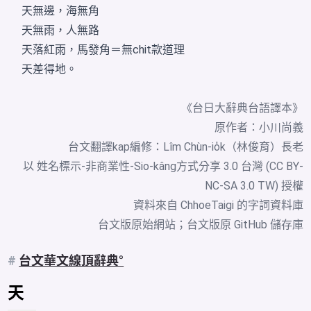
天無邊，海無角
天無雨，人無路
天落紅雨，馬發角＝無chit款道理
天差得地。
《台日大辭典台語譯本》
原作者：小川尚義
台文翻譯kap編修：Lîm Chùn-io̍k（林俊育）長老
以 姓名標示-非商業性-Sio-kâng方式分享 3.0 台灣 (CC BY-
NC-SA 3.0 TW) 授權
資料來自
ChhoeTaigi 的字詞資料庫
台文版原始網站
；
台文版原 GitHub 儲存庫
#
台文華文線頂辭典
天