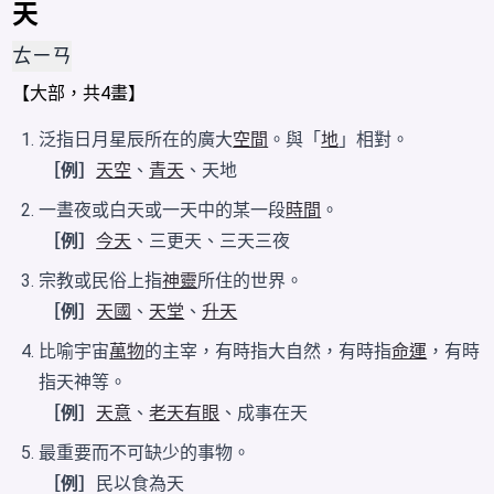
天
ㄊㄧㄢ
【
大
部，共4畫】
泛指日月星辰所在的廣大
空間
。與「
地
」相對。
［例］
天空
、
青天
、天地
一晝夜或白天或一天中的某一段
時間
。
［例］
今天
、三更天、三天三夜
宗教或民俗上指
神靈
所住的世界。
［例］
天國
、
天堂
、
升天
比喻宇宙
萬物
的主宰，有時指大自然，有時指
命運
，有時
指天神等。
［例］
天意
、
老天有眼
、成事在天
最重要而不可缺少的事物。
［例］
民以食為天