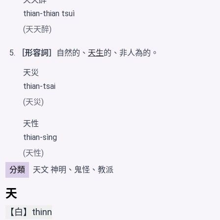
thian-thian tsuì
(天天醉)
［形容詞］
自然的、
天生
的、非人為的。
天災
thian-tsai
(天災)
天性
thian-sìng
(天性)
分類
天文
神明、鬼怪、教派
天
【白】thinn