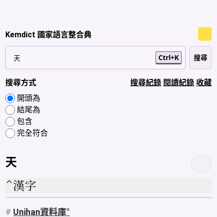
Kemdict 國家語言整合典
Ctrl+K
搜尋方式
搜尋紀錄
閱讀紀錄
收藏
開頭為
結尾為
包含
完全符合
天
漢字
#
Unihan資料庫