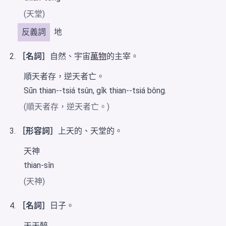
(天堂)
反義詞
地
［名詞］
自然、宇宙
萬物
的主宰。
順天者存，逆天者亡。
Sūn thian--tsiá tsûn, gi̍k thian--tsiá bông.
(順天者存，逆天者亡。)
［形容詞］
上天的、天堂的。
天神
thian-sîn
(天神)
［名詞］
日子。
天天醉