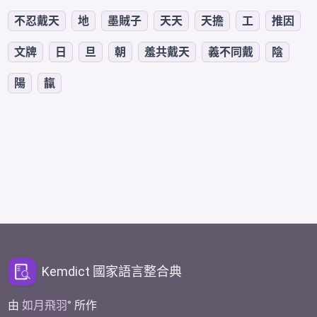
不忍戴天
地
墨賊子
天天
天擔
工
推因
文牌
日
旦
朝
羞共戴天
義不同戴
陰
陽
靝
Kemdict 國家語言整合典
由
如月飛羽
所作