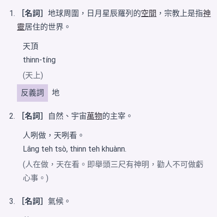
［名詞］
地球周圍，日月星辰羅列的
空間
，宗教上是指
神
靈
居住的世界。
天頂
thinn-tíng
(天上)
反義詞
地
［名詞］
自然、宇宙
萬物
的主宰。
人咧做，天咧看。
Lâng teh tsò, thinn teh khuànn.
(人在做，天在看。即舉頭三尺有神明，勸人不可做虧
心事。)
［名詞］
氣候。