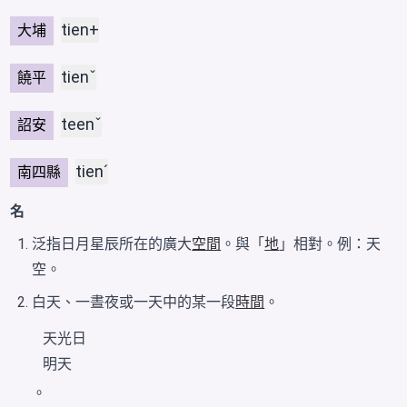
tien+
大埔
tienˇ
饒平
teenˇ
詔安
tienˊ
南四縣
名
泛指日月星辰所在的廣大
空間
。與「
地
」相對。例：天
空。
白天、一晝夜或一天中的某一段
時間
。
天光
日
明天
。