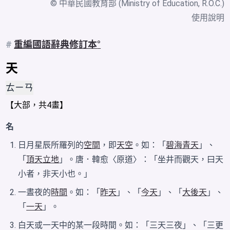
© 中華民國教育部 (Ministry of Education, R.O.C.)
使用說明
#
重編國語辭典修訂本
天
ㄊㄧㄢ
【
大
部，共4畫】
名
日月星辰所羅列的
空間
，即
天空
。如：「
碧海青天
」、
「
頂天立地
」。唐．韓愈〈原道〉：「坐井而觀天，曰天
小者，非天小也。」
一晝夜的
時間
。如：「
昨天
」、「
今天
」、「
大後天
」、
「
一天
」。
白天或一天中的某一段時間。如：「三天三夜」、「三更