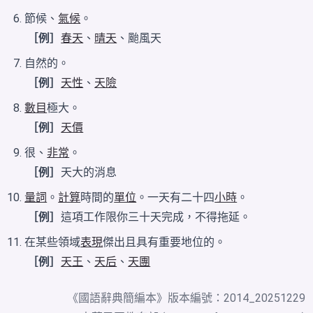
節候、
氣候
。
［例］
春天
、
晴天
、颱風天
自然的。
［例］
天性
、
天險
數目
極大。
［例］
天價
很、
非常
。
［例］
天大的消息
量詞
。
計算
時間的
單位
。一天有二十四
小時
。
［例］
這項工作限你三十天完成，不得拖延。
在某些領域
表現
傑出且具有重要地位的。
［例］
天王
、
天后
、
天團
《
國語辭典簡編本
》版本編號：2014_20251229