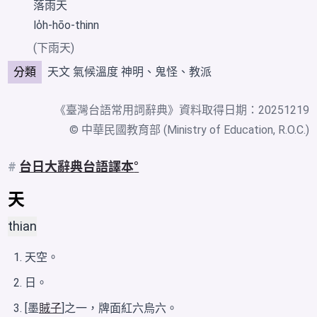
落雨天
lo̍h-hōo-thinn
(下雨天)
分類
天文
氣候溫度
神明、鬼怪、教派
《
臺灣台語常用詞辭典
》資料取得日期：20251219
© 中華民國教育部 (Ministry of Education, R.O.C.)
#
台日大辭典台語譯本
天
thian
天空。
日。
[墨
賊子
]之一，牌面紅六烏六。