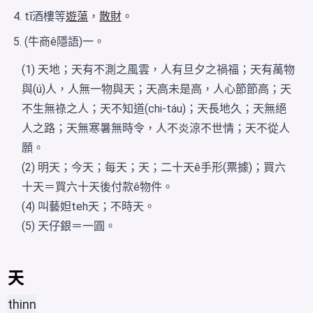
tī酒樓等
遊蕩
，
散財
。
(牛商ê隱語)一。
(1) 天地；天有不測之風雲，人有旦夕之禍福；天有萬物
與(ú)人，人無一物與天；天高未是高，人心節節高；天
不生無祿之人；天不知道(chi-táu)；天長地久；天無絕
人之路；天無寒暑無時令，人不炎涼不世情；天不從人
願。
(2) 明天；今天；每天；天；二十天ê手形(票據)；買六
十天＝買六十天後付款ê物件。
(4) 叫藝妲teh天；不時天。
(5) 天仔銀＝一圓。
天
thinn