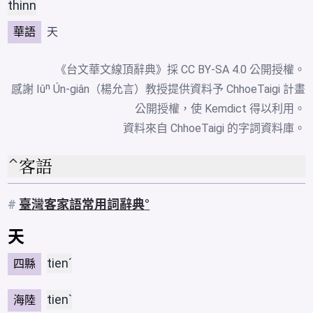
thinn
華語
天
《台文華文線頂辭典》採
CC BY-SA 4.0
公開授權。
感謝 Iûⁿ Ún-giân（楊允言）教授提供資料予 ChhoeTaigi 計畫
公開授權，使 Kemdict 得以利用。
資料來自
ChhoeTaigi 的字詞資料庫
。
客語
#
臺灣客家語常用詞辭典
天
tienˊ
四縣
tienˋ
海陸