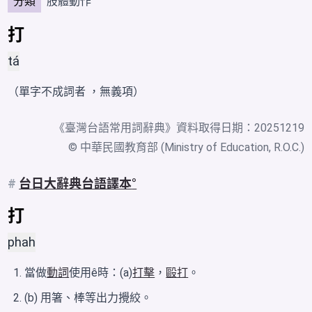
分類
肢體動作
打
tá
（單字不成詞者 ，無義項）
《
臺灣台語常用詞辭典
》資料取得日期：20251219
© 中華民國教育部 (Ministry of Education, R.O.C.)
#
台日大辭典台語譯本
打
phah
當做
動詞
使用ê時：(a)
打擊
，
毆打
。
(b) 用箸、棒等出力攪絞。