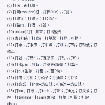
(6) 打面；面打粉。
(7) 打閂(tshuànn)根；打榫(sún)；打釘。
(8) 打歸症；打歸人；打公家。
(9) 打豬肉；打酒；打鹽。
(10) pháinn貨打--起來；打出籠外。
(11) 索á打結；打索á；打草蓆；打網；打桶。
(12) 打桌；打眠床；打中晝；打跳；打轎；打輕便；打
船單。
(13) 打號；打碼á；打定頭字；打約；打印。
(14) 打水pān；打tat=建築等ê設計；打算。
(15) 打buē生卵；打種；打蕾(m̂)。
(16) 打餉；打租；打頭子；打抽豐；打店面。
(17) 打客話；打hah=講白賊；打lâ涼＝講白賊。
(18) 打kiu；打破；打toah；打斷；打m̄見；打失落；打
醒；打缺(khih)；打sàm(頭毛)；打熄；打散；打皺
(jiâu)。