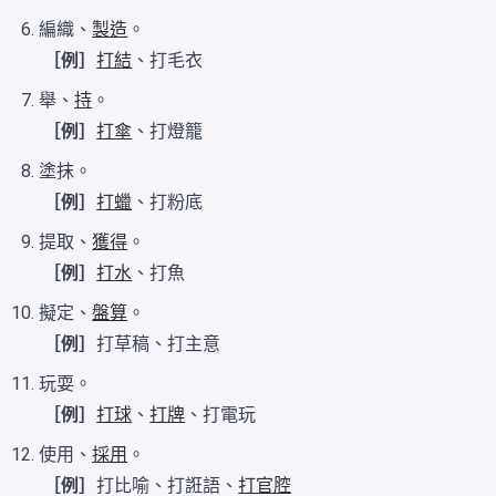
編織、
製造
。
［例］
打結
、打毛衣
舉、
持
。
［例］
打傘
、打燈籠
塗抹。
［例］
打蠟
、打粉底
提取、
獲得
。
［例］
打水
、打魚
擬定、
盤算
。
［例］
打草稿、打主意
玩耍。
［例］
打球
、
打牌
、打電玩
使用、
採用
。
［例］
打比喻、打誑語、
打官腔