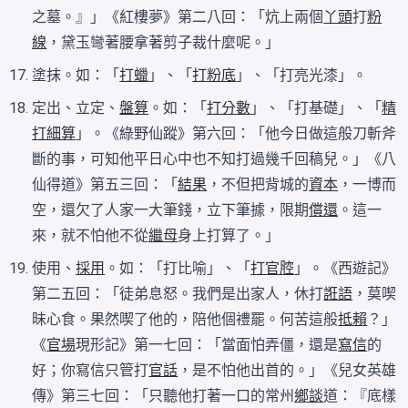
之墓。』」《紅樓夢》第二八回：「炕上兩個
丫頭
打
粉
線
，黛玉彎著腰拿著剪子裁什麼呢。」
塗抹。如：「
打蠟
」、「
打粉底
」、「打亮光漆」。
定出、立定、
盤算
。如：「
打分數
」、「打基礎」、「
精
打細算
」。《綠野仙蹤》第六回：「他今日做這般刀斬斧
斷的事，可知他平日心中也不知打過幾千回稿兒。」《八
仙得道》第五三回：「
結果
，不但把背城的
資本
，一博而
空，還欠了人家一大筆錢，立下筆據，限期
償還
。這一
來，就不怕他不從
繼母
身上打算了。」
使用、
採用
。如：「打比喻」、「
打官腔
」。《西遊記》
第二五回：「徒弟息怒。我們是出家人，休打
誑語
，莫喫
昧心食。果然喫了他的，陪他個禮罷。何苦這般
抵賴
？」
《
官場
現形記》第一七回：「當面怕弄僵，還是
寫信
的
好；你寫信只管打
官話
，是不怕他出首的。」《兒女英雄
傳》第三七回：「只聽他打著一口的常州
鄉談
道：『底樣