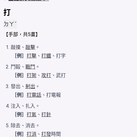
打
ㄉㄚˇ
【
手
部，共5畫】
敲撞、
敲擊
。
［例］
打擊
、
打鐵
、打字
鬥毆、
戰鬥
。
［例］
打架
、
攻打
、武打
發出、
射出
。
［例］
打電話
、打電報
注入、扎入。
［例］
打氣
、
打針
除去、消去。
［例］
打消
、
打發
時間