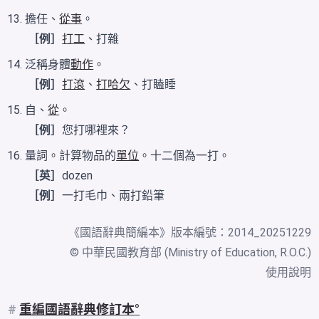
擔任、
從事
。
［例］
打工
、打雜
泛稱身體
動作
。
［例］
打滾
、
打哈欠
、打瞌睡
自、
從
。
［例］
您打哪裡來？
量詞。計算物品的
單位
。十二個為一打。
［英］
dozen
［例］
一打毛巾、兩打鉛筆
《
國語辭典簡編本
》版本編號：2014_20251229
© 中華民國教育部 (Ministry of Education, R.O.C.)
使用說明
#
重編國語辭典修訂本