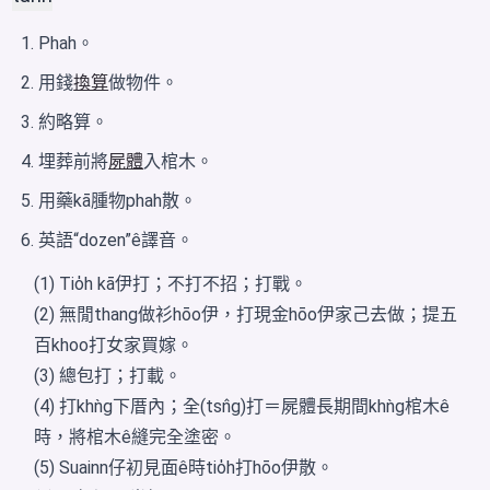
Phah。
用錢
換算
做物件。
約略算。
埋葬前將
屍體
入棺木。
用藥kā腫物phah散。
英語“dozen”ê譯音。
(1) Tio̍h kā伊打；不打不招；打戰。
(2) 無閒thang做衫hōo伊，打現金hōo伊家己去做；提五
百khoo打女家買嫁。
(3) 總包打；打載。
(4) 打khǹg下厝內；全(tsn̂g)打＝屍體長期間khǹg棺木ê
時，將棺木ê縫完全塗密。
(5) Suainn仔初見面ê時tio̍h打hōo伊散。