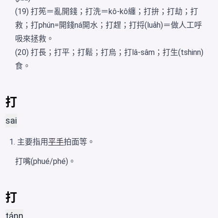
(19) 打筅＝亂開錢；打洗＝kô-kô纏；打拚；打劫；打
救；打phún=開錢ná開水；打趕；打捋(lua̍h)＝做人工呼
吸來拯救。
(20) 打長；打平；打鬆；打烏；打lâ-sâm；打生(tshinn)
食。
打
sai
主要指用
平手
拍面等。
打嘴(phué/phé)。
打
tánn