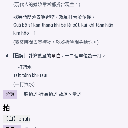
(現代人的嫁妝常常都折合現金。)
我無時間通去買禮物，規氣打現金予你。
Guá bô sî-kan thang khì bé lé-bu̍t, kui-khì tánn hiān-
kim hōo--lí.
(我沒時間去買禮物，乾脆折算現金給你。)
［量詞］
計算數量的
單位
。十二個單位為一打。
一打汽水
tsi̍t tánn khì-tsuí
(一打汽水)
分類
一般動詞-行為動詞
數詞、量詞
拍
【白】phah