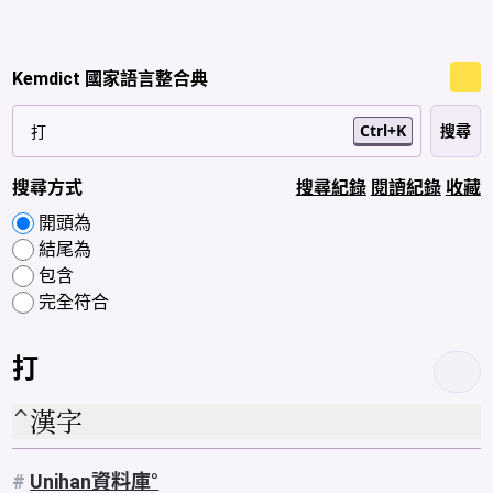
Kemdict 國家語言整合典
Ctrl+K
搜尋方式
搜尋紀錄
閱讀紀錄
收藏
開頭為
結尾為
包含
完全符合
打
漢字
#
Unihan資料庫