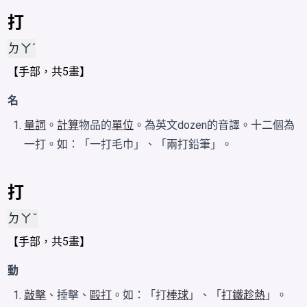
打
ㄉㄚˊ
【
手
部，共5畫】
名
量詞
。
計算
物品的
單位
。為英文dozen的音譯。十二個為
一打。如：「一打毛巾」、「兩打鉛筆」。
打
ㄉㄚˇ
【
手
部，共5畫】
動
敲擊
、捶擊、
毆打
。如：「打
棒球
」、「
打鐵趁熱
」。