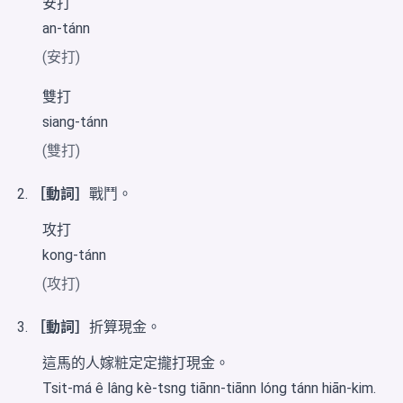
安打
an-tánn
(安打)
雙打
siang-tánn
(雙打)
［動詞］
戰鬥。
攻打
kong-tánn
(攻打)
［動詞］
折算現金。
這馬的人嫁粧定定攏打現金。
Tsit-má ê lâng kè-tsng tiānn-tiānn lóng tánn hiān-kim.