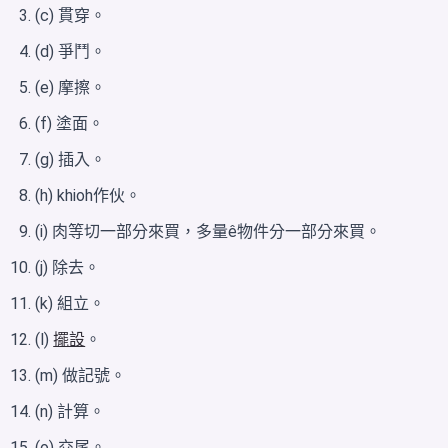
(c) 貫穿。
(d) 爭鬥。
(e) 摩擦。
(f) 塗面。
(g) 插入。
(h) khioh作伙。
(i) 肉等切一部分來買，多量ê物件分一部分來買。
(j) 除去。
(k) 組立。
(l)
擺設
。
(m) 做記號。
(n) 計算。
(o) 交尾。