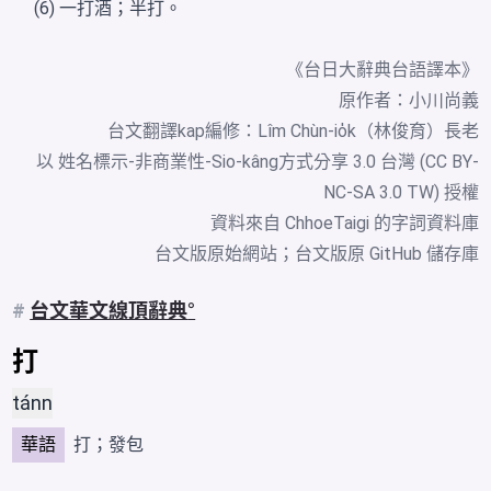
(6) 一打酒；半打。
《台日大辭典台語譯本》
原作者：小川尚義
台文翻譯kap編修：Lîm Chùn-io̍k（林俊育）長老
以 姓名標示-非商業性-Sio-kâng方式分享 3.0 台灣 (CC BY-
NC-SA 3.0 TW) 授權
資料來自
ChhoeTaigi 的字詞資料庫
台文版原始網站
；
台文版原 GitHub 儲存庫
#
台文華文線頂辭典
打
tánn
華語
打；
發包