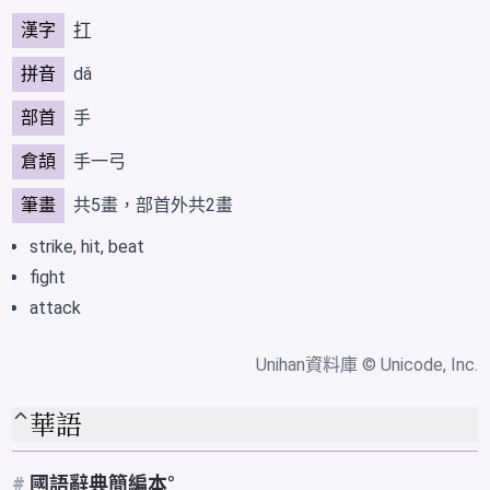
漢字
打
拼音
dǎ
部首
手
倉頡
手一弓
筆畫
共5畫，部首外共2畫
strike, hit, beat
fight
attack
Unihan資料庫
© Unicode, Inc.
華語
#
國語辭典簡編本