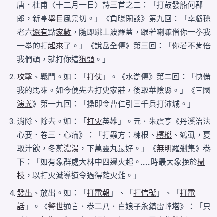
唐．杜甫〈十二月一日〉詩三首之二：「打鼓發船何郡
郎，新亭
舉目
風景切。」《負曝閑談》第九回：「幸虧孫
老六
還有
點
家數
，隨即跳上波羅蓋，跟著喇嘛僧你一拳我
一拳的打
起來
了。」《說岳全傳》第三回：「你若不肯倍
我們頑，就打你這
狗頭
。」
攻擊
、戰鬥。如：「
打仗
」。《水滸傳》第二回：「快備
我的馬來。如今便先去打史家莊，後取華陰縣。」《三國
演義
》第一九回：「操即令曹仁引三千兵打沛城。」
消除、除去。如：「
打火
英雄」。元．朱震亨《丹溪治法
心要．卷三．心痛》：「打蟲方：楝根、
檳榔
、鶴虱，夏
取汁飲，冬煎
濃湯
，下萬靈丸最好。」《
無明
羅剎集》卷
下：「如有象群處大林中四邊火起。……時最大象挽於
樹
枝
，以打火滅導道令過得離火難。」
發出
、放出。如：「
打電報
」、「
打信號
」、「
打電
話
」。《
警世
通言．卷二八．白娘子永鎮雷峰塔》：「只