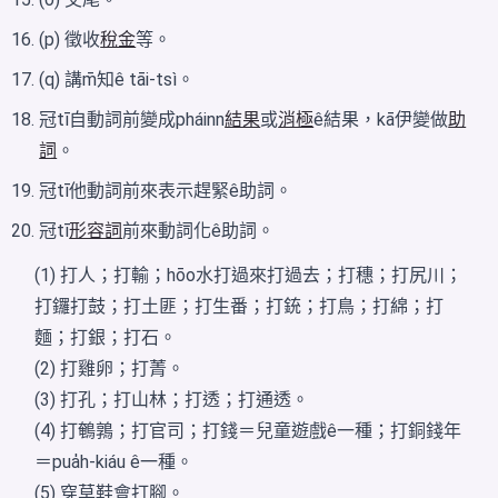
(p) 徵收
稅金
等。
(q) 講m̄知ê tāi-tsì。
冠tī自動詞前變成pháinn
結果
或
消極
ê結果，kā伊變做
助
詞
。
冠tī他動詞前來表示趕緊ê助詞。
冠tī
形容詞
前來動詞化ê助詞。
(1) 打人；打輸；hōo水打過來打過去；打穗；打尻川；
打鑼打鼓；打土匪；打生番；打銃；打鳥；打綿；打
麵；打銀；打石。
(2) 打雞卵；打菁。
(3) 打孔；打山林；打透；打通透。
(4) 打鵪鶉；打官司；打錢＝兒童遊戲ê一種；打銅錢年
＝pua̍h-kiáu ê一種。
(5) 穿草鞋會打腳。