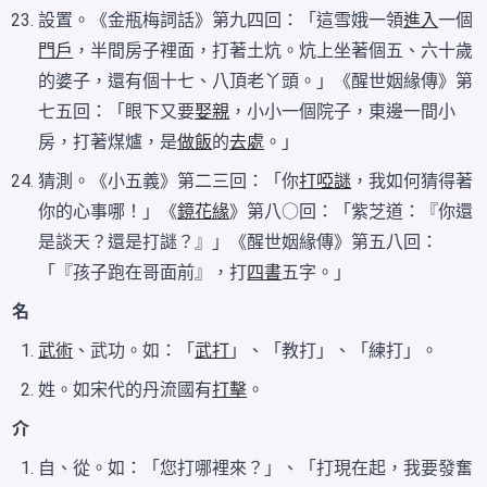
設置。《金瓶梅詞話》第九四回：「這雪娥一領
進入
一個
門戶
，半間房子裡面，打著土炕。炕上坐著個五、六十歲
的婆子，還有個十七、八頂老丫頭。」《醒世姻緣傳》第
七五回：「眼下又要
娶親
，小小一個院子，東邊一間小
房，打著煤爐，是
做飯
的
去處
。」
猜測。《小五義》第二三回：「你
打啞謎
，我如何猜得著
你的心事哪！」《
鏡花緣
》第八○回：「紫芝道：『你還
是談天？還是打謎？』」《醒世姻緣傳》第五八回：
「『孩子跑在哥面前』，打
四書
五字。」
名
武術
、武功。如：「
武打
」、「教打」、「練打」。
姓。如宋代的丹流國有
打擊
。
介
自、從。如：「您打哪裡來？」、「打現在起，我要發奮