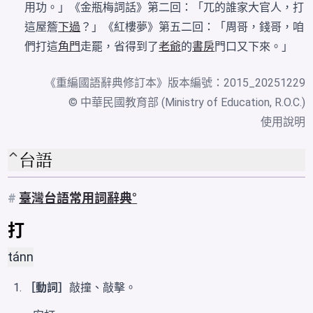
用功。」《金瓶梅詞話》第二回：「兀的誰家大官人，打
這屋簷
下過
？」《紅樓夢》第五二回：「周哥，錢哥，咱
們打這
角門
走罷，省得到了
老爺
的
書房
門口又下來。」
《
重編國語辭典修訂本
》版本編號：2015_20251229
© 中華民國教育部 (Ministry of Education, R.O.C.)
使用說明
台語
#
臺灣台語常用詞辭典
打
tánn
［動詞］
敲撞、敲擊。