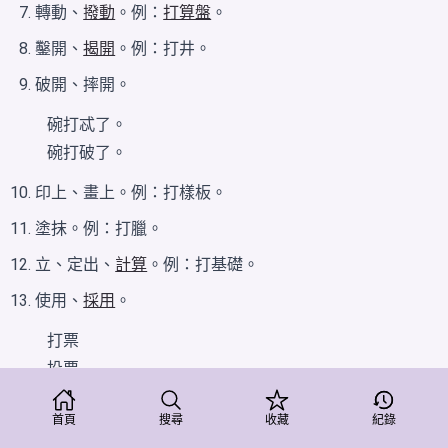
轉動、
撥動
。例：
打算盤
。
鑿開、
揭開
。例：打井。
破開、摔開。
碗打忒了。
碗打破了。
印上、畫上。例：打樣板。
塗抹。例：打臘。
立、定出、
計算
。例：打基礎。
使用、
採用
。
打票
投票
。
首頁
搜尋
收藏
紀錄
擔任
、
從事
。例：打工。