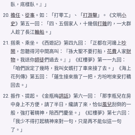
臥，底樣臥。』」
擔任
、
從事
。如：「打零工」、「
打游擊
」。《文明
小
史
》第五一回：「四、五個家人，十幾個
打雜
的，一大群
人趁了長江
輪船
。」
搭乘、乘坐。《西遊記》第四九回：「正都在河邊上
吵
鬧
，忽聽得河中間高叫：『孫大聖不要打船，
花費
人家
財
物
。我送你
師徒
們過去。』」《紅樓夢》第一一九回：
「咱們說定了幾時，我叫女婿打了車來接了去。」《海上
花列傳》第五回：「蓮生接來揩了一把，方吩咐來安打轎
回去。」
振作、提起。《金瓶梅
詞話
》第六一回：「那李瓶兒在房
中身上不方便，請了半日，纔請了來，恰似
風兒
刮倒的一
般，強打著精神，陪西門慶坐。」《紅樓夢》第七六回：
「我少不得打起精神來對一句，只是再不能似這一句
了。」