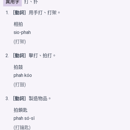
異用字
打、扑
［動詞］
用手打、打架。
相拍
sio-phah
(打架)
［動詞］
擊打、拍打。
拍鼓
phah kóo
(打鼓)
［動詞］
製造物品。
拍鎖匙
phah só-sî
(打鑰匙)