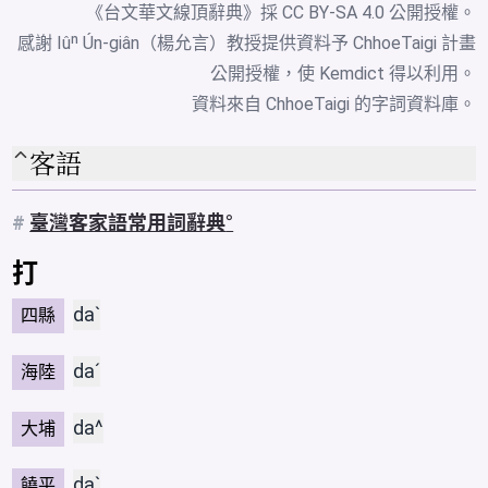
《台文華文線頂辭典》採
CC BY-SA 4.0
公開授權。
感謝 Iûⁿ Ún-giân（楊允言）教授提供資料予 ChhoeTaigi 計畫
公開授權，使 Kemdict 得以利用。
資料來自
ChhoeTaigi 的字詞資料庫
。
客語
#
臺灣客家語常用詞辭典
打
daˋ
四縣
daˊ
海陸
da^
大埔
daˋ
饒平