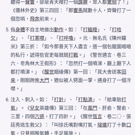
聽得一
聲響
，卻是青天裡打一個
霹靂
，眾人都
驚倒
了！」
《儒林外史》第三四回：「那
響馬
賊數十人，齊聲打了一
個忽哨，
飛奔
前來。」
指
身體
不自主地做出
動作
。如：「
打瞌睡
」、「
打哈
欠
」、「
打寒噤
」、「
打呼嚕
」。元．無名氏《陳州糶
米》第三折：「如今那普天下人盡言，道一個包龍圖暗暗
的私行，諕得些官吏每兢兢
打戰
。」《警世通言．卷三
六．皂角林大王假形》：「忽然打一個噴涕，廳上廳下人
都打噴涕。」《
醒世
姻緣傳》第一回：「晁大舍送客
回
來
，剛剛跨進
大門
，猶似被人劈面一掌，通身打了一個冷
噤。」
注入、刺入。如：「
打針
」、「
打點滴
」、「給車胎
打
氣
」。《
兒女
英雄傳》第三回：「在
風門
、肝俞、腎俞、
三里，四個
穴道
，打了四針。」《醒世
恆言
．卷二○．張
廷秀逃生救父》：「叫徐氏嘴對嘴打氣，
接連
打了十數
口
氣
，
只見
咽喉氣轉，手足展施。」