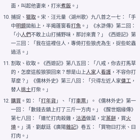
面，叫起他妻來，打米
煮飯
。」
捕捉、
獵取
。宋．汪元量〈湖州歌〉九八首之一七：「手
中
明鏡
拋船上，半揭篷窗看
打魚
。」《水滸傳》第二回：
「小
人們
不敢上山打捕野味，那討來賣？」《西遊記》第
一三回：「我在這裡住人，專倚打些狼虎為生，捉些蛇蟲
過活。」
割取、砍取。《西遊記》第八五回：「八戒，你去打馬草
的，怎麼這般狼狽回來？想是山上
人家
人
看護
，不容你打
草麼？」《儒林外史》第三八回：「只得左近人家
傭工
，
替人
挑土
打柴。」
購買
。如：「
打年貨
」、「打
車票
」。《儒林外史》第一
一回：「數錢去鎮上打了三斤一方肉。」《醒世姻緣傳》
第七八回：「連忙打肉殺雞，
沽酒
做菜，定
蒸餅
，買
火
燒
。」清．劉獻廷《廣陽
雜記
》卷五：「買物曰打米、曰
打肉。」