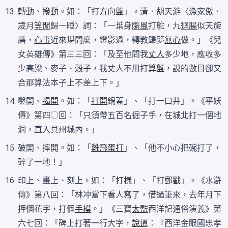
轉動
、
撥動
。如：「打
方向盤
」。清．胡天游〈漁家傲．
歲月
等閒
歸一睡〉詞：「一葉身
隨風
打舵，九
迴腸
似天旋
磨，
心事
近來堪問麼，鐙影過，轉教歸夢
無心
做。」《兒
女英雄傳》第三三回：「及至他問我
丈人
多少地，應收多
少高粱、麥子、
穀子
，我丈人不用
打算盤
，說的
數目
卻又
合那算法本子上不差上下。」
鑿開、
揭開
。如：「
打開
鍋蓋」、「打一口井」。《平妖
傳》第四○回：「只須帶五百名掘子手，在城北打一個地
洞，直入貝州城內。」
破開、摔開。如：「
雞飛蛋打
」、「他不小心把碗打了，
碎了一地！」
印上、畫上、刻上。如：「
打樣
」、「打
郵戳
」。《水滸
傳》第八回：「林冲當下看人寫了，借過筆來，去年月下
押個花字，打個
手模
。」《三寶
太監
西洋記通俗演義》第
六七回：「碑上打著一行大字，
說道
：『西洋金眼國忠孝