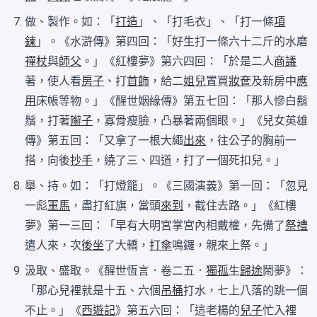
做、製作。如：「
打造
」、「打毛衣」、「打一條
項
鍊
」。《水滸傳》第四回：「好生打一條六十二斤的水磨
禪杖
與
師父
。」《紅樓夢》第六四回：「於是二人
商議
著，使人看
房子
、打
首飾
，給二
姐兒
置買
妝奩
及新房中
應
用
床帳等物。」《醒世姻緣傳》第五七回：「那人慘白鬍
鬚，打著
辮子
，寡骨瘦臉，凸暴著兩個眼。」《兒女英雄
傳》第五回：「又拿了一根大繩
出來
，往公子的胸前一
搭，向後
抄手
，繞了三、四道，打了一個死扣兒。」
舉、持。如：「打燈籠」。《三國演義》第一回：「忽見
一彪
軍馬
，盡打紅旗，當頭
來到
，截住去路。」《紅樓
夢》第一三回：「早有大明宮掌宮內相戴權，先備了
祭禮
遣人來，次
後坐
了大轎，
打傘
鳴鑼，親來上祭。」
汲取、盛取。《醒世恆言．卷二五．
獨孤
生
歸途
鬧夢》：
「那心兒裡就是十五、六個
吊桶
打水，七上八落的跳一個
不止。」《
西遊記
》第五六回：「這老楊的
兒子
忙入裡